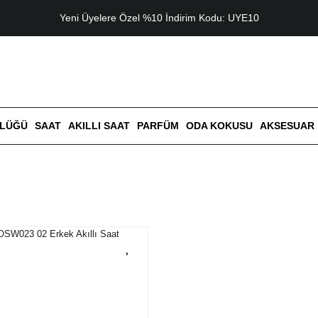
Yeni Üyelere Özel %10 İndirim Kodu: UYE10
ZLÜĞÜ
SAAT
AKILLI SAAT
PARFÜM
ODA KOKUSU
AKSESUAR