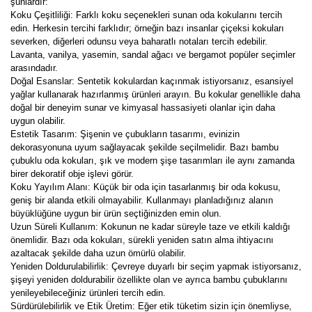
şunlardır:
Koku Çeşitliliği: Farklı koku seçenekleri sunan oda kokularını tercih
edin. Herkesin tercihi farklıdır; örneğin bazı insanlar çiçeksi kokuları
severken, diğerleri odunsu veya baharatlı notaları tercih edebilir.
Lavanta, vanilya, yasemin, sandal ağacı ve bergamot popüler seçimler
arasındadır.
Doğal Esanslar: Sentetik kokulardan kaçınmak istiyorsanız, esansiyel
yağlar kullanarak hazırlanmış ürünleri arayın. Bu kokular genellikle daha
doğal bir deneyim sunar ve kimyasal hassasiyeti olanlar için daha
uygun olabilir.
Estetik Tasarım: Şişenin ve çubukların tasarımı, evinizin
dekorasyonuna uyum sağlayacak şekilde seçilmelidir. Bazı bambu
çubuklu oda kokuları, şık ve modern şişe tasarımları ile aynı zamanda
birer dekoratif obje işlevi görür.
Koku Yayılım Alanı: Küçük bir oda için tasarlanmış bir oda kokusu,
geniş bir alanda etkili olmayabilir. Kullanmayı planladığınız alanın
büyüklüğüne uygun bir ürün seçtiğinizden emin olun.
Uzun Süreli Kullanım: Kokunun ne kadar süreyle taze ve etkili kaldığı
önemlidir. Bazı oda kokuları, sürekli yeniden satın alma ihtiyacını
azaltacak şekilde daha uzun ömürlü olabilir.
Yeniden Doldurulabilirlik: Çevreye duyarlı bir seçim yapmak istiyorsanız,
şişeyi yeniden doldurabilir özellikte olan ve ayrıca bambu çubuklarını
yenileyebileceğiniz ürünleri tercih edin.
Sürdürülebilirlik ve Etik Üretim: Eğer etik tüketim sizin için önemliyse,