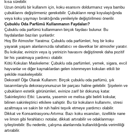
kısa sürebilir.
Uzun ömürlü bir kullanım için, koku esansını doldurmanız veya bambu
çubuklarını değiştirmeniz gerekebilir. Çubukların rengi koyulaştığında
veya koku yaymayı bıraktığında yenileriyle değiştirilmesi önerilir.
Çubuklu Oda Parfümü Kullanmanın Faydaları?
Çubuklu oda parfümü kullanmanın birçok faydası bulunur. Bu
faydalardan bazıları şunlardır:
Hoş Bir Atmosfer Yaratma: Çubuklu oda parfümleri, hoş bir koku
yayarak yaşam alanlarınızda rahatlatıcı ve davetkar bir atmosfer yaratır.
Bu kokular, evinizin veya iş yerinizin havasını değiştirerek daha pozitif
bir his yaratmaya yardımcı olabilir.
Kötü Kokuları Maskeleme: Çubuklu oda parfümleri, yemek, sigara, evcil
hayvanlar ve diğer kaynaklardan gelen istenmeyen kokuları etkili bir
şekilde maskeleyebilir.
Dekoratif Öğe Olarak Kullanım: Birçok çubuklu oda parfümü, şık
tasarımlarıyla dekorasyonunuzun bir parçası haline gelebilir. Şişelerin ve
çubukların estetik görünümleri, evinize zarif bir dokunuş katar.
Sakinleştirici Etki: Lavanta, yasemin ve melisa gibi belirli kokular,
bilinen sakinleştirici etkilere sahiptir. Bu tür kokuların kullanımı, stresi
azaltmaya ve sakin bir ruh halini teşvik etmeye yardımcı olabilir.
Dikkat ve Konsantrasyonu Artırma: Bazı koku esansları, özellikle nane
ve limon gibi ferahlatıcı notalar, dikkati artırabilir ve odaklanmayı
iyileştirebilir. Bu nedenle, çalışma alanlarında kullanıldığında verimliliği
artırabilir.