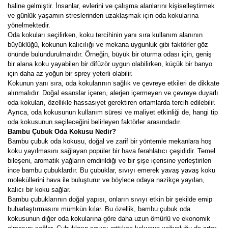
haline gelmiştir. İnsanlar, evlerini ve çalışma alanlarını kişiselleştirmek
ve günlük yaşamın streslerinden uzaklaşmak için oda kokularına
yönelmektedir.
Oda kokuları seçilirken, koku tercihinin yanı sıra kullanım alanının
büyüklüğü, kokunun kalıcılığı ve mekana uygunluk gibi faktörler göz
önünde bulundurulmalıdır. Örneğin, büyük bir oturma odası için, geniş
bir alana koku yayabilen bir difüzör uygun olabilirken, küçük bir banyo
için daha az yoğun bir sprey yeterli olabilir.
Kokunun yanı sıra, oda kokularının sağlık ve çevreye etkileri de dikkate
alınmalıdır. Doğal esanslar içeren, alerjen içermeyen ve çevreye duyarlı
oda kokuları, özellikle hassasiyet gerektiren ortamlarda tercih edilebilir.
Ayrıca, oda kokusunun kullanım süresi ve maliyet etkinliği de, hangi tip
oda kokusunun seçileceğini belirleyen faktörler arasındadır.
Bambu Çubuk Oda Kokusu Nedir?
Bambu çubuk oda kokusu, doğal ve zarif bir yöntemle mekanlara hoş
koku yayılmasını sağlayan popüler bir hava ferahlatıcı çeşididir. Temel
bileşeni, aromatik yağların emdirildiği ve bir şişe içerisine yerleştirilen
ince bambu çubuklardır. Bu çubuklar, sıvıyı emerek yavaş yavaş koku
moleküllerini hava ile buluşturur ve böylece odaya nazikçe yayılan,
kalıcı bir koku sağlar.
Bambu çubuklarının doğal yapısı, onların sıvıyı etkin bir şekilde emip
buharlaştırmasını mümkün kılar. Bu özellik, bambu çubuk oda
kokusunun diğer oda kokularına göre daha uzun ömürlü ve ekonomik