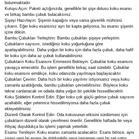
bulunmaktadır.
Kutuyu Açın: Paketi açtığınızda, genellikle bir şişe dolusu koku esansı
ve birkaç bambu çubuk bulacaksınız.
Şişeyi Hazırlayın: Şişenin kapağını veya varsa güvenlik mührünü
çıkarın. Eğer koku esansınız ayrı bir kapta geliyorsa, bu esansı şişenin
içine dökün.
Bambu Çubukları Yerleştirin: Bambu çubukları şişeye yerleştirin.
Çubukların sayısını, istediğiniz koku yoğunluğuna göre
ayarlayabilirsiniz. Daha yoğun bir koku için daha fazla çubuk, daha hafif
bir koku için daha az çubuk kullanabilirsiniz.
Çubukların Koku Esansını Emmesini Bekleyin: Çubuklar koku esansını
yavaşça emecektir. Bu işlem genellikle birkaç saat sürebilir. Çubuklar
koku esansını emdikçe, koku odanızda yayılmaya başlayacaktır.
Çubukları Çevirin: Daha hızlı bir koku yayılımı istiyorsanız veya koku
zamanla azaldığında, bambu çubukları çevirebilirsiniz. Böylece koku
tekrar canlanacak ve odada daha yoğun bir şekilde hissedilecektir.
Koku Şiddetini Kontrol Edin: Eğer koku çok güçlü gelirse çubuk sayısını
azaltabilir, eğer yeterince hissedilmiyorsa daha fazla çubuk
ekleyebilirsiniz.
Düzenli Olarak Kontrol Edin: Oda kokusunun etkisini sürdürmesi için
çubukların düzenli olarak çevrilmesi önerilir. Genellikle haftada bir veya
ihtiyaç duyuldukça bu işlemi yapmak yeterlidir.
Esansı Yenileyin: Koku esansı zamanla azalacaktır. Esans bitince, aynı
şişeyi yeni bir esans ile doldurabilir veya tamamen yeni bir set satın