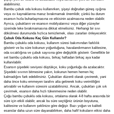
alabilirsiniz.
Bambu çubuk oda kokusu kullanırken, şişeyi doğrudan güneş ışığına
veya ısı kaynaklarına maruz bırakmamak önemlidir, çünkü bu durum
esansın hızla buharlaşmasına ve etkisinin azalmasına neden olabilir.
Ayrıca, çubukların ve esansın mobilyalarınız veya diğer yüzeyler
üzerinde leke bırakmamasına dikkat etmelisiniz. Herhangi bir sıvı
dökülmesi durumunda hızlıca temizlemek, olası zararları önleyecektir.
Çubuk Oda Kokusu Kaç Gün Kullanılır?
Bambu çubuklu oda kokusu, kullanım süresi bakımından farklılık
gösterir ve bu süre kokunun yoğunluğuna, havalandırmanın kalitesine,
oda sıcaklığına ve çubuk sayısına göre değişiklik gösterir. Genellikle bir
set bambu çubuklu oda kokusu, birkaç haftadan birkaç aya kadar
kullanılabilir.
Esansın şişedeki seviyesi düştükçe, koku yoğunluğu da azalacaktır.
Şişedeki sıvının bitmesine yakın, kokunun hemen hemen hiç
kalmadığını fark edebilirsiniz. Çubukları düzenli olarak çevirerek, yani
daha önce koku emmeyen tarafını alta getirerek koku verimliliğini
artırabilir ve kullanım süresini uzatabilirsiniz. Ancak, çubukları çok sık
çevirmek, esansın daha hızlı tükenmesine neden olabilir.
Çoğu bambu çubuklu oda kokusu, ortalama olarak 4-8 hafta arasında bir
süre için etkili olabilir, ancak bu süre seçtiğiniz ürünün boyutuna,
kalitesine ve kullanım şeklinize göre değişir. Bazı yoğun ve kaliteli
esanslar daha uzun süre dayanabilirken, daha hafif kokuların etkisi daha