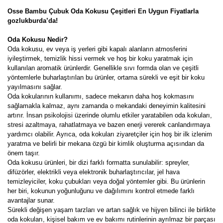
Osse Bambu Çubuk Oda Kokusu Çeşitleri En Uygun Fiyatlarla
gozlukburda’da!
Oda Kokusu Nedir?
Oda kokusu, ev veya iş yerleri gibi kapalı alanların atmosferini
iyileştirmek, temizlik hissi vermek ve hoş bir koku yaratmak için
kullanılan aromatik ürünlerdir. Genellikle sıvı formda olan ve çeşitli
yöntemlerle buharlaştırılan bu ürünler, ortama sürekli ve eşit bir koku
yayılmasını sağlar.
Oda kokularının kullanımı, sadece mekanın daha hoş kokmasını
sağlamakla kalmaz, aynı zamanda o mekandaki deneyimin kalitesini
artırır. İnsan psikolojisi üzerinde olumlu etkiler yaratabilen oda kokuları,
stresi azaltmaya, rahatlatmaya ve bazen enerji vererek canlandırmaya
yardımcı olabilir. Ayrıca, oda kokuları ziyaretçiler için hoş bir ilk izlenim
yaratma ve belirli bir mekana özgü bir kimlik oluşturma açısından da
önem taşır.
Oda kokusu ürünleri, bir dizi farklı formatta sunulabilir: spreyler,
difüzörler, elektrikli veya elektronik buharlaştırıcılar, jel hava
temizleyiciler, koku çubukları veya doğal yöntemler gibi. Bu ürünlerin
her biri, kokunun yoğunluğunu ve dağılımını kontrol etmede farklı
avantajlar sunar.
Sürekli değişen yaşam tarzları ve artan sağlık ve hijyen bilinci ile birlikte
oda kokuları, kişisel bakım ve ev bakımı rutinlerinin ayrılmaz bir parçası