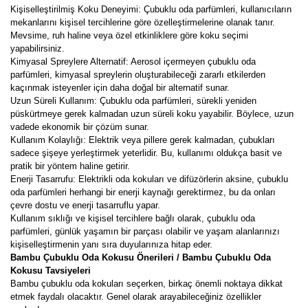
Kişiselleştirilmiş Koku Deneyimi: Çubuklu oda parfümleri, kullanıcıların
mekanlarını kişisel tercihlerine göre özelleştirmelerine olanak tanır.
Mevsime, ruh haline veya özel etkinliklere göre koku seçimi
yapabilirsiniz.
Kimyasal Spreylere Alternatif: Aerosol içermeyen çubuklu oda
parfümleri, kimyasal spreylerin oluşturabileceği zararlı etkilerden
kaçınmak isteyenler için daha doğal bir alternatif sunar.
Uzun Süreli Kullanım: Çubuklu oda parfümleri, sürekli yeniden
püskürtmeye gerek kalmadan uzun süreli koku yayabilir. Böylece, uzun
vadede ekonomik bir çözüm sunar.
Kullanım Kolaylığı: Elektrik veya pillere gerek kalmadan, çubukları
sadece şişeye yerleştirmek yeterlidir. Bu, kullanımı oldukça basit ve
pratik bir yöntem haline getirir.
Enerji Tasarrufu: Elektrikli oda kokuları ve difüzörlerin aksine, çubuklu
oda parfümleri herhangi bir enerji kaynağı gerektirmez, bu da onları
çevre dostu ve enerji tasarruflu yapar.
Kullanım sıklığı ve kişisel tercihlere bağlı olarak, çubuklu oda
parfümleri, günlük yaşamın bir parçası olabilir ve yaşam alanlarınızı
kişiselleştirmenin yanı sıra duyularınıza hitap eder.
Bambu Çubuklu Oda Kokusu Önerileri / Bambu Çubuklu Oda
Kokusu Tavsiyeleri
Bambu çubuklu oda kokuları seçerken, birkaç önemli noktaya dikkat
etmek faydalı olacaktır. Genel olarak arayabileceğiniz özellikler