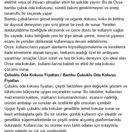
elektrik veya pil ihtiyacı olmadan etkin bir şekilde yayılır. Bu da Osse
bambu çubuk oda kokusunu, sürekli bakım gerektirmeyen ve enerji
tasarruflu bir seçenek yapar.
Bambu çubuklarının görsel estetiği ve organik dokusu, koku ile birlikte
bir duyusal deneyimin yanı sıra görsel bir zevk de sunar. Yeniden
doldurulabilme özelliğiyle ekonomik ve çevre dostu bir kullanım sağlar.
Bu sayede, koku bittiğinde yeni bir şişe almak yerine, mevcut şişenizi
esans ile yeniden doldurarak kullanmaya devam edebilirsiniz.
Osse, kullanıcıların yaşam alanlarını kişiselleştirmelerine ve kendilerini
ifade etmelerine olanak tanıyan, herkesin aradığı özel bir ambiyans
yaratmayı amaçlar. Uzun süreli ve hoş bir koku deneyimi için ideal olan
Osse oda kokuları, kullanıcılarına kaliteli ve etkili bir oda kokusu
çözümü sunar.
Çubuklu Oda Kokusu Fiyatları / Bambu Çubuklu Oda Kokusu
Fiyatları
Çubuklu oda kokusu fiyatları, çeşitli faktörlere göre değişiklik gösterir ve
tüketicinin bütçesine uygun seçenekler sunar. Bu faktörler; kullanılan
malzemenin kalitesi, markanın konumlandırması, esansın nadirliği,
ürünün ambalajı ve sunulan ek özellikler gibi unsurları içerebilir.
Uygun fiyatlı çubuklu oda kokuları genellikle temel kokular sunar ve
basit ambalajlarla gelir. Bu tür ürünler, günlük kullanım için idealdir ve
genellikle süpermarketlerde ve çeşitli online alışveriş platformlarında
bulunabilir. Kullanıcılar, bu ürünleri evin farklı odaları için kolaylıkla
temin edebilir ve sık sık yenileyebilir.