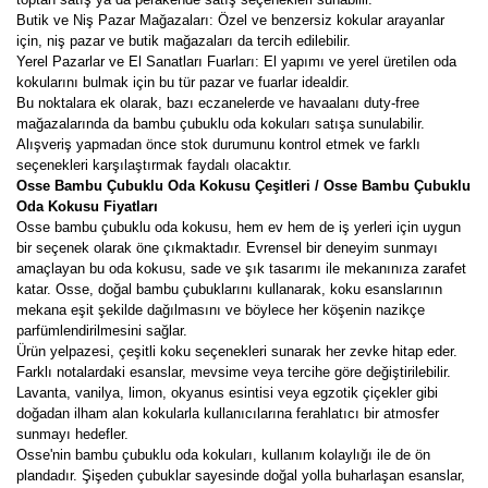
Butik ve Niş Pazar Mağazaları: Özel ve benzersiz kokular arayanlar
için, niş pazar ve butik mağazaları da tercih edilebilir.
Yerel Pazarlar ve El Sanatları Fuarları: El yapımı ve yerel üretilen oda
kokularını bulmak için bu tür pazar ve fuarlar idealdir.
Bu noktalara ek olarak, bazı eczanelerde ve havaalanı duty-free
mağazalarında da bambu çubuklu oda kokuları satışa sunulabilir.
Alışveriş yapmadan önce stok durumunu kontrol etmek ve farklı
seçenekleri karşılaştırmak faydalı olacaktır.
Osse Bambu Çubuklu Oda Kokusu Çeşitleri / Osse Bambu Çubuklu
Oda Kokusu Fiyatları
Osse bambu çubuklu oda kokusu, hem ev hem de iş yerleri için uygun
bir seçenek olarak öne çıkmaktadır. Evrensel bir deneyim sunmayı
amaçlayan bu oda kokusu, sade ve şık tasarımı ile mekanınıza zarafet
katar. Osse, doğal bambu çubuklarını kullanarak, koku esanslarının
mekana eşit şekilde dağılmasını ve böylece her köşenin nazikçe
parfümlendirilmesini sağlar.
Ürün yelpazesi, çeşitli koku seçenekleri sunarak her zevke hitap eder.
Farklı notalardaki esanslar, mevsime veya tercihe göre değiştirilebilir.
Lavanta, vanilya, limon, okyanus esintisi veya egzotik çiçekler gibi
doğadan ilham alan kokularla kullanıcılarına ferahlatıcı bir atmosfer
sunmayı hedefler.
Osse'nin bambu çubuklu oda kokuları, kullanım kolaylığı ile de ön
plandadır. Şişeden çubuklar sayesinde doğal yolla buharlaşan esanslar,