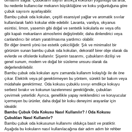
olmasını sağlar. Çubukların sayısı arttıkça kokunun yoğunluğu da artar,
bu nedenle kullanıcılar mekanın büyüklüğüne ve koku yoğunluğuna göre
çubuk sayısını ayarlayabilir.
Bambu çubuk oda kokuları, çeşitli esansiyel yağlar ve aromatik sıvılar
kullanılarak farklı kokular elde edebilir. Lavanta, vanilya, okyanus
esintisi, limon, yasemin gibi doğal ve sentetik kokularla ev veya ofis
gibi kapalı mekanların atmosferini değiştirebilir, daha dinlendirici veya
canlandırıcı bir ortam yaratılmasına yardımcı olabilir.
Bir diğer önemli yönü ise estetik çekiciliğidir. Şık ve minimalist bir
görünüm sunan bambu çubuk oda kokuları, dekoratif birer obje olarak da
evlerde ve ofislerde kullanılır. Şişenin tasarımı, çubukların dizilişi ve
genel sunum, modern ve doğal bir süsleme unsuru olarak da
değerlendirilebilir.
Bambu çubuk oda kokuları aynı zamanda kullanım kolaylığı ile de öne
çıkar. Elektrik veya pil gerektirmeyen bu yöntem, sürekli bir bakım veya
müdahale gerektirmez. Oda kokusu çubuklu sıvıyı emdikçe kokuyu
serbest bırakır ve kokunun tazelenmesi gerektiğinde, çubukları
çevirmek yeterlidir. Ayrıca, genellikle yapay renklendirici ve koruyucular
içermeyen bu ürünler, daha doğal bir koku deneyimi arayanlar için
idealdir.
Bambu Çubuk Oda Kokusu Nasıl Kullanılır? / Oda Kokusu
Çubukları Nasıl Kullanılır?
Bambu çubuk oda kokusunun kullanımı oldukça basit ve pratiktir.
Aşağıda bu kokuların nasıl kullanılacağına dair adım adım bir rehber