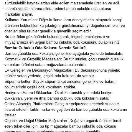
sürdürülebilir kaynaklardan elde edilen malzemelerle üretilen ve adil
ticaret uygulamalarına dikkat eden bambu çubuklu oda kokusu
markaları arayın.
Kullanıcı Yorumları: Diğer kullanıcıların deneyimlerini okuyarak hangi
ürünlerin beklentileri karşıladığını görebilirsiniz. İyi değerlendirmeleri ve
önerileri olan ürünler genellikle güvenilir seçimlerdir.
Bu faktörleri göz önünde bulundurarak, kişisel tercihlerinize ve
ihtiyaçlarınıza en uygun bambu çubuklu oda kokusunu bulabilirsiniz.
Bambu Çubuklu Oda Kokusu Nerede Satılır?
Bambu çubuklu oda kokuları, genellikle aşağıdaki yerlerde bulunabilir:
Kozmetik ve Güzellik Mağazaları: Bu tür ürünler, çoğu zaman güzellik
ve bakım ürünleri satan mağazalarda bulunabilir.
Ev Gereçleri ve Dekorasyon Mağazaları: Ev dekorasyonuna yönelik
ürünler satan yerlerde, çeşitli oda kokuları da yer alır.
Süpermarketler: Büyük süpermarket zincirleri genellikle ev bakımı
bölümlerinde çeşitli oda kokularını stoklar.
Hediye ve Hatıra Dükkanları: Özellikle turistik yerlerdeki hediye
dükkanları, yerel ve ithal bambu çubuklu oda kokularını satar.
Online Alışveriş Platformları: Geniş bir yelpazede seçenek sunan e-
ticaret siteleri, farklı marka ve çeşitleri ile bambu çubuklu oda kokularını
listeler.
Organik ve Doğal Ürünler Mağazaları: Doğal ve organik ürünleri tercih
eden tüketiciler için, bu tip mağazalar bambu çubuklu oda kokusu
toptan satış ya da perakende satış seçenekleri sunabilir.