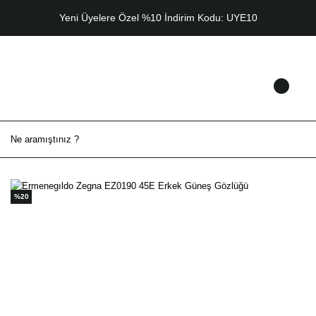
Yeni Üyelere Özel %10 İndirim Kodu: UYE10
%20