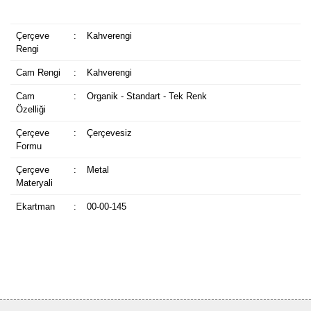
Çerçeve
:
Kahverengi
Rengi
Cam Rengi
:
Kahverengi
Cam
:
Organik - Standart - Tek Renk
Özelliği
Çerçeve
:
Çerçevesiz
Formu
Çerçeve
:
Metal
Materyali
Ekartman
:
00-00-145
Bu ürüne ilk yorumu siz yapın!