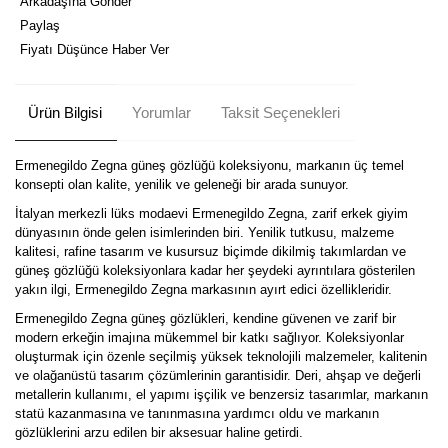
Arkadaşına Gönder
Paylaş
Fiyatı Düşünce Haber Ver
Ürün Bilgisi
Yorumlar
Taksit Seçenekleri
Ermenegildo Zegna güneş gözlüğü koleksiyonu, markanın üç temel
konsepti olan kalite, yenilik ve geleneği bir arada sunuyor.
İtalyan merkezli lüks modaevi Ermenegildo Zegna, zarif erkek giyim
dünyasının önde gelen isimlerinden biri. Yenilik tutkusu, malzeme
kalitesi, rafine tasarım ve kusursuz biçimde dikilmiş takımlardan ve
güneş gözlüğü koleksiyonlara kadar her şeydeki ayrıntılara gösterilen
yakın ilgi, Ermenegildo Zegna markasının ayırt edici özellikleridir.
Ermenegildo Zegna güneş gözlükleri, kendine güvenen ve zarif bir
modern erkeğin imajına mükemmel bir katkı sağlıyor. Koleksiyonlar
oluşturmak için özenle seçilmiş yüksek teknolojili malzemeler, kalitenin
ve olağanüstü tasarım çözümlerinin garantisidir. Deri, ahşap ve değerli
metallerin kullanımı, el yapımı işçilik ve benzersiz tasarımlar, markanın
statü kazanmasına ve tanınmasına yardımcı oldu ve markanın
gözlüklerini arzu edilen bir aksesuar haline getirdi.