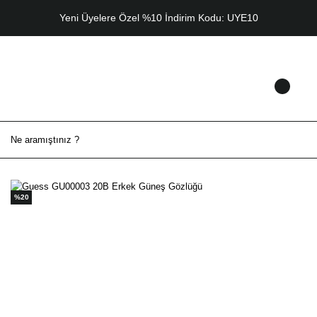
Yeni Üyelere Özel %10 İndirim Kodu: UYE10
%20