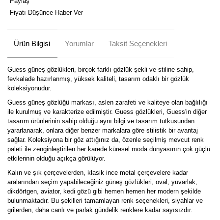
Paylaş
Fiyatı Düşünce Haber Ver
Ürün Bilgisi
Yorumlar
Taksit Seçenekleri
Guess güneş gözlükleri, birçok farklı gözlük şekli ve stiline sahip,
fevkalade hazırlanmış, yüksek kaliteli, tasarım odaklı bir gözlük
koleksiyonudur.
Guess güneş gözlüğü markası, aslen zarafeti ve kaliteye olan bağlılığı
ile kurulmuş ve karakterize edilmiştir. Guess gözlükleri, Guess'in diğer
tasarım ürünlerinin sahip olduğu aynı bilgi ve tasarım tutkusundan
yararlanarak, onlara diğer benzer markalara göre stilistik bir avantaj
sağlar. Koleksiyona bir göz attığınız da, özenle seçilmiş mevcut renk
paleti ile zenginleştirilen her karede küresel moda dünyasının çok güçlü
etkilerinin olduğu açıkça görülüyor.
Kalın ve şık çerçevelerden, klasik ince metal çerçevelere kadar
aralarından seçim yapabileceğiniz güneş gözlükleri, oval, yuvarlak,
dikdörtgen, aviator, kedi gözü gibi hemen hemen her modern şekilde
bulunmaktadır. Bu şekilleri tamamlayan renk seçenekleri, siyahlar ve
grilerden, daha canlı ve parlak gündelik renklere kadar sayısızdır.