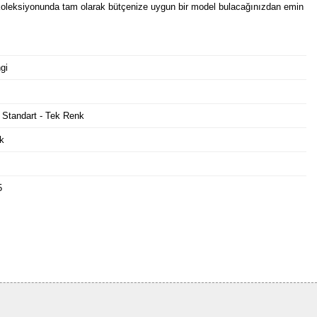
oleksiyonunda tam olarak bütçenize uygun bir model bulacağınızdan emin
gi
 Standart - Tek Renk
k
5
Bu ürüne ilk yorumu siz yapın!
Yorum Yaz