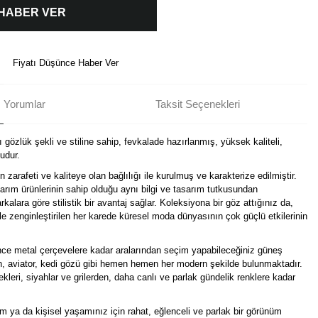
 HABER VER
Fiyatı Düşünce Haber Ver
Yorumlar
Taksit Seçenekleri
 gözlük şekli ve stiline sahip, fevkalade hazırlanmış, yüksek kaliteli,
udur.
arafeti ve kaliteye olan bağlılığı ile kurulmuş ve karakterize edilmiştir.
arım ürünlerinin sahip olduğu aynı bilgi ve tasarım tutkusundan
kalara göre stilistik bir avantaj sağlar. Koleksiyona bir göz attığınız da,
le zenginleştirilen her karede küresel moda dünyasının çok güçlü etkilerinin
ince metal çerçevelere kadar aralarından seçim yapabileceğiniz güneş
gen, aviator, kedi gözü gibi hemen hemen her modern şekilde bulunmaktadır.
leri, siyahlar ve grilerden, daha canlı ve parlak gündelik renklere kadar
üm ya da kişisel yaşamınız için rahat, eğlenceli ve parlak bir görünüm