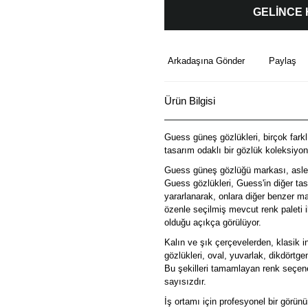
GELİNCE
Arkadaşına Gönder
Paylaş
Ürün Bilgisi
Guess güneş gözlükleri, birçok farklı
tasarım odaklı bir gözlük koleksiyon
Guess güneş gözlüğü markası, aslen z
Guess gözlükleri, Guess'in diğer tas
yararlanarak, onlara diğer benzer mar
özenle seçilmiş mevcut renk paleti i
olduğu açıkça görülüyor.
Kalın ve şık çerçevelerden, klasik 
gözlükleri, oval, yuvarlak, dikdört
Bu şekilleri tamamlayan renk seçenek
sayısızdır.
İş ortamı için profesyonel bir görün