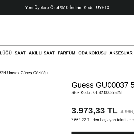
Yeni Üyelere Özel %10 İndirim Kodu: UYE10
ZLÜĞÜ
SAAT
AKILLI SAAT
PARFÜM
ODA KOKUSU
AKSESUAR
52N Unısex Güneş Gözlüğü
Guess GU00037 5
Stok Kodu : 01.82.0003752N
3.973,33 TL
4.966
* 662,22 TL den başlayan taksitlerle