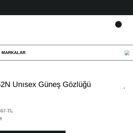
MARKALAR
2N Unısex Güneş Gözlüğü
,67 TL
!!