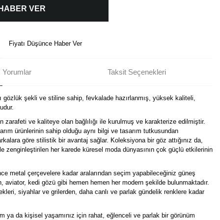
 HABER VER
Fiyatı Düşünce Haber Ver
Yorumlar
Taksit Seçenekleri
 gözlük şekli ve stiline sahip, fevkalade hazırlanmış, yüksek kaliteli,
udur.
arafeti ve kaliteye olan bağlılığı ile kurulmuş ve karakterize edilmiştir.
arım ürünlerinin sahip olduğu aynı bilgi ve tasarım tutkusundan
kalara göre stilistik bir avantaj sağlar. Koleksiyona bir göz attığınız da,
le zenginleştirilen her karede küresel moda dünyasının çok güçlü etkilerinin
ince metal çerçevelere kadar aralarından seçim yapabileceğiniz güneş
gen, aviator, kedi gözü gibi hemen hemen her modern şekilde bulunmaktadır.
leri, siyahlar ve grilerden, daha canlı ve parlak gündelik renklere kadar
üm ya da kişisel yaşamınız için rahat, eğlenceli ve parlak bir görünüm