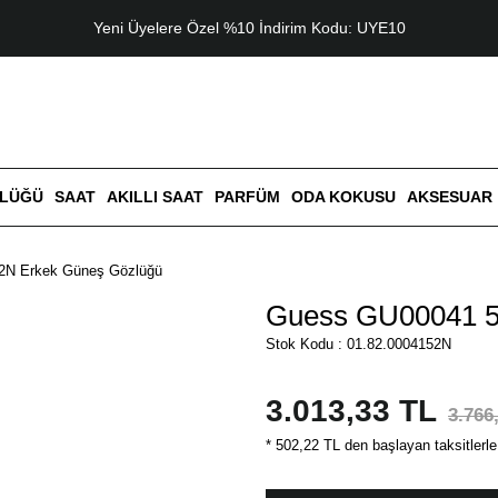
Yeni Üyelere Özel %10 İndirim Kodu: UYE10
ZLÜĞÜ
SAAT
AKILLI SAAT
PARFÜM
ODA KOKUSU
AKSESUAR
2N Erkek Güneş Gözlüğü
Guess GU00041 5
Stok Kodu : 01.82.0004152N
3.013,33 TL
3.766
* 502,22 TL den başlayan taksitlerle