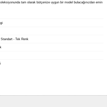
oleksiyonunda tam olarak bütçenize uygun bir model bulacağınızdan emin
gi
 Standart - Tek Renk
k
5
Bu ürüne ilk yorumu siz yapın!
Yorum Yaz