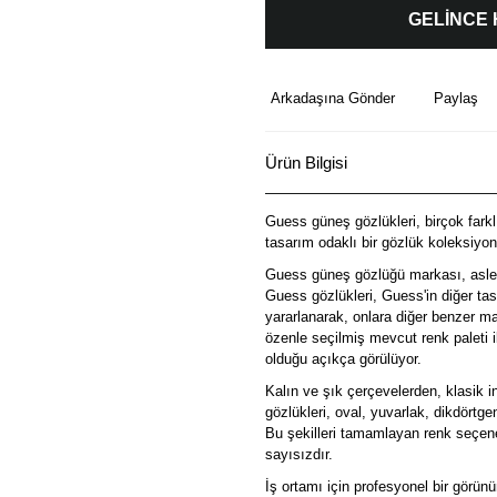
GELİNCE
Arkadaşına Gönder
Paylaş
Ürün Bilgisi
Guess güneş gözlükleri, birçok farklı
tasarım odaklı bir gözlük koleksiyon
Guess güneş gözlüğü markası, aslen z
Guess gözlükleri, Guess'in diğer tas
yararlanarak, onlara diğer benzer mar
özenle seçilmiş mevcut renk paleti i
olduğu açıkça görülüyor.
Kalın ve şık çerçevelerden, klasik 
gözlükleri, oval, yuvarlak, dikdört
Bu şekilleri tamamlayan renk seçenek
sayısızdır.
İş ortamı için profesyonel bir görün