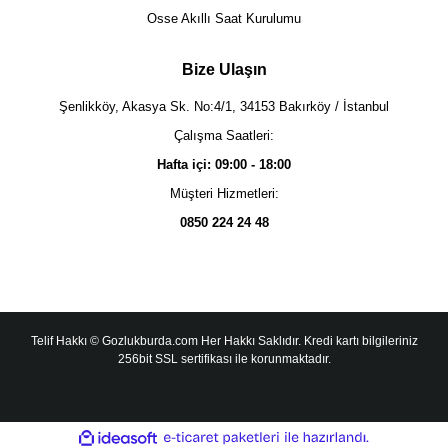
Osse Akıllı Saat Kurulumu
Bize Ulaşın
Şenlikköy, Akasya Sk. No:4/1, 34153 Bakırköy / İstanbul
Çalışma Saatleri:
Hafta içi: 09:00 - 18:00
Müşteri Hizmetleri:
0850 224 24 48
Telif Hakkı © Gozlukburda.com Her Hakkı Saklıdır. Kredi kartı bilgileriniz
256bit SSL sertifikası ile korunmaktadır.
ile
ideasoft
e-