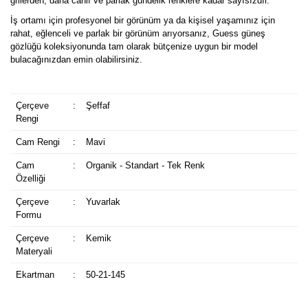
grilerden, daha canlı ve parlak gündelik renklere kadar sayısızdır.
İş ortamı için profesyonel bir görünüm ya da kişisel yaşamınız için
rahat, eğlenceli ve parlak bir görünüm arıyorsanız, Guess güneş
gözlüğü koleksiyonunda tam olarak bütçenize uygun bir model
bulacağınızdan emin olabilirsiniz.
Çerçeve
:
Şeffaf
Rengi
Cam Rengi
:
Mavi
Cam
:
Organik - Standart - Tek Renk
Özelliği
Çerçeve
:
Yuvarlak
Formu
Çerçeve
:
Kemik
Materyali
Ekartman
:
50-21-145