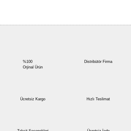
Bu ürüne ilk yorumu siz yapın!
Yorum Yaz
%100
Distribütör Firma
Orjinal Ürün
Ücretsiz Kargo
Hızlı Teslimat
Taksit Seçenekleri
Ücretsiz İade