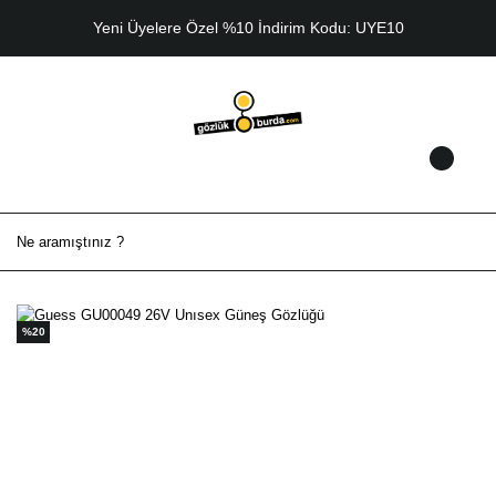
Yeni Üyelere Özel %10 İndirim Kodu: UYE10
%20