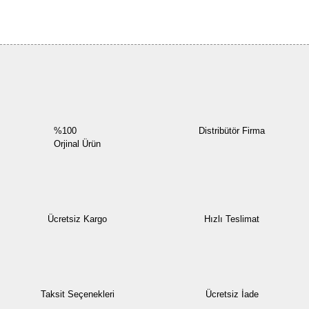
Bu ürüne ilk yorumu siz yapın!
Yorum Yaz
%100
Distribütör Firma
Orjinal Ürün
Ücretsiz Kargo
Hızlı Teslimat
Taksit Seçenekleri
Ücretsiz İade