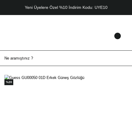
Yeni Üyelere Özel %10 İndirim Kodu: UYE10
%20