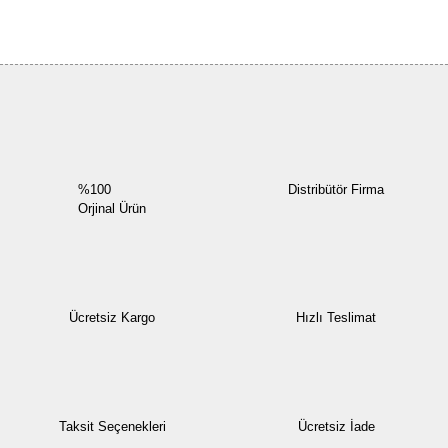
Bu ürüne ilk yorumu siz yapın!
Yorum Yaz
%100
Distribütör Firma
Orjinal Ürün
Ücretsiz Kargo
Hızlı Teslimat
Taksit Seçenekleri
Ücretsiz İade