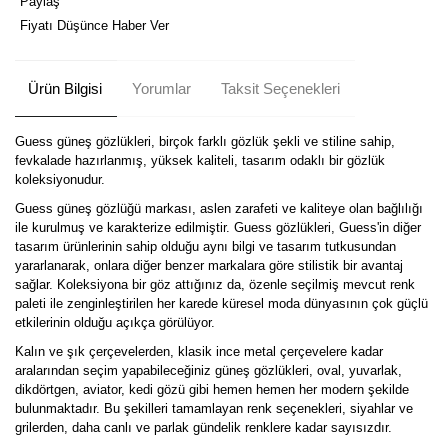
Paylaş
Fiyatı Düşünce Haber Ver
Ürün Bilgisi
Yorumlar
Taksit Seçenekleri
Guess güneş gözlükleri, birçok farklı gözlük şekli ve stiline sahip,
fevkalade hazırlanmış, yüksek kaliteli, tasarım odaklı bir gözlük
koleksiyonudur.
Guess güneş gözlüğü markası, aslen zarafeti ve kaliteye olan bağlılığı
ile kurulmuş ve karakterize edilmiştir. Guess gözlükleri, Guess'in diğer
tasarım ürünlerinin sahip olduğu aynı bilgi ve tasarım tutkusundan
yararlanarak, onlara diğer benzer markalara göre stilistik bir avantaj
sağlar. Koleksiyona bir göz attığınız da, özenle seçilmiş mevcut renk
paleti ile zenginleştirilen her karede küresel moda dünyasının çok güçlü
etkilerinin olduğu açıkça görülüyor.
Kalın ve şık çerçevelerden, klasik ince metal çerçevelere kadar
aralarından seçim yapabileceğiniz güneş gözlükleri, oval, yuvarlak,
dikdörtgen, aviator, kedi gözü gibi hemen hemen her modern şekilde
bulunmaktadır. Bu şekilleri tamamlayan renk seçenekleri, siyahlar ve
grilerden, daha canlı ve parlak gündelik renklere kadar sayısızdır.