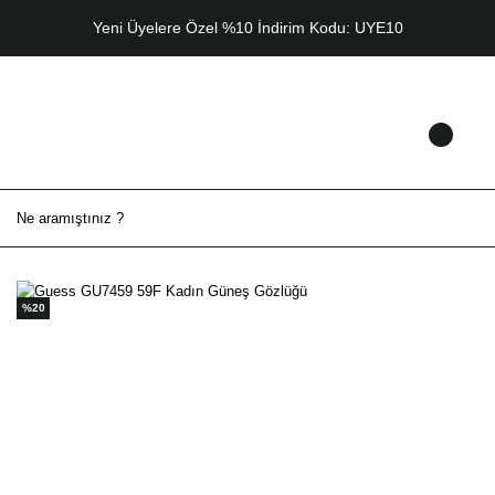
Yeni Üyelere Özel %10 İndirim Kodu: UYE10
%20