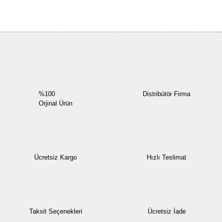
Bu ürüne ilk yorumu siz yapın!
Yorum Yaz
%100
Distribütör Firma
Orjinal Ürün
Ücretsiz Kargo
Hızlı Teslimat
Taksit Seçenekleri
Ücretsiz İade