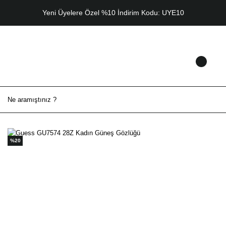
Yeni Üyelere Özel %10 İndirim Kodu: UYE10
%20