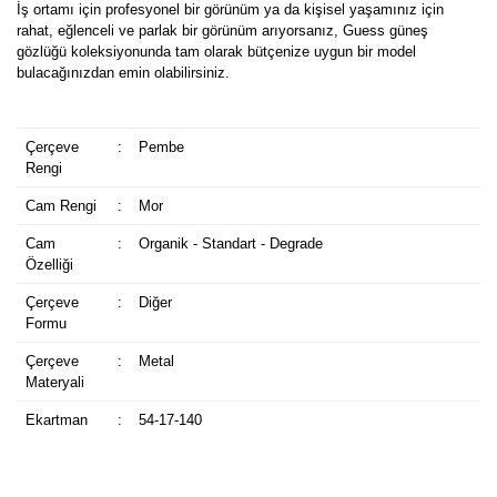
İş ortamı için profesyonel bir görünüm ya da kişisel yaşamınız için
rahat, eğlenceli ve parlak bir görünüm arıyorsanız, Guess güneş
gözlüğü koleksiyonunda tam olarak bütçenize uygun bir model
bulacağınızdan emin olabilirsiniz.
Çerçeve
:
Pembe
Rengi
Cam Rengi
:
Mor
Cam
:
Organik - Standart - Degrade
Özelliği
Çerçeve
:
Diğer
Formu
Çerçeve
:
Metal
Materyali
Ekartman
:
54-17-140