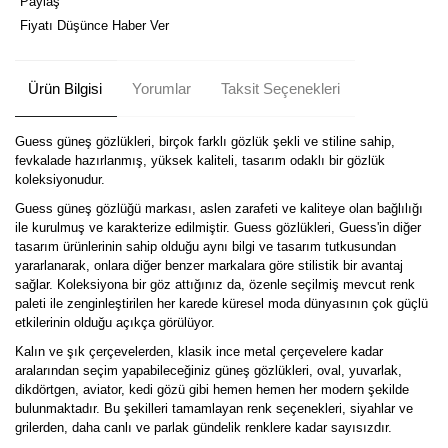
Paylaş
Fiyatı Düşünce Haber Ver
Ürün Bilgisi
Yorumlar
Taksit Seçenekleri
Guess güneş gözlükleri, birçok farklı gözlük şekli ve stiline sahip,
fevkalade hazırlanmış, yüksek kaliteli, tasarım odaklı bir gözlük
koleksiyonudur.
Guess güneş gözlüğü markası, aslen zarafeti ve kaliteye olan bağlılığı
ile kurulmuş ve karakterize edilmiştir. Guess gözlükleri, Guess'in diğer
tasarım ürünlerinin sahip olduğu aynı bilgi ve tasarım tutkusundan
yararlanarak, onlara diğer benzer markalara göre stilistik bir avantaj
sağlar. Koleksiyona bir göz attığınız da, özenle seçilmiş mevcut renk
paleti ile zenginleştirilen her karede küresel moda dünyasının çok güçlü
etkilerinin olduğu açıkça görülüyor.
Kalın ve şık çerçevelerden, klasik ince metal çerçevelere kadar
aralarından seçim yapabileceğiniz güneş gözlükleri, oval, yuvarlak,
dikdörtgen, aviator, kedi gözü gibi hemen hemen her modern şekilde
bulunmaktadır. Bu şekilleri tamamlayan renk seçenekleri, siyahlar ve
grilerden, daha canlı ve parlak gündelik renklere kadar sayısızdır.