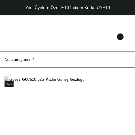
Yeni Üyelere Özel %10 İndirim Kodu: UYE10
%20