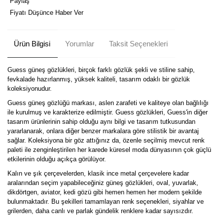
Paylaş
Fiyatı Düşünce Haber Ver
Ürün Bilgisi
Yorumlar
Taksit Seçenekleri
Guess güneş gözlükleri, birçok farklı gözlük şekli ve stiline sahip,
fevkalade hazırlanmış, yüksek kaliteli, tasarım odaklı bir gözlük
koleksiyonudur.
Guess güneş gözlüğü markası, aslen zarafeti ve kaliteye olan bağlılığı
ile kurulmuş ve karakterize edilmiştir. Guess gözlükleri, Guess'in diğer
tasarım ürünlerinin sahip olduğu aynı bilgi ve tasarım tutkusundan
yararlanarak, onlara diğer benzer markalara göre stilistik bir avantaj
sağlar. Koleksiyona bir göz attığınız da, özenle seçilmiş mevcut renk
paleti ile zenginleştirilen her karede küresel moda dünyasının çok güçlü
etkilerinin olduğu açıkça görülüyor.
Kalın ve şık çerçevelerden, klasik ince metal çerçevelere kadar
aralarından seçim yapabileceğiniz güneş gözlükleri, oval, yuvarlak,
dikdörtgen, aviator, kedi gözü gibi hemen hemen her modern şekilde
bulunmaktadır. Bu şekilleri tamamlayan renk seçenekleri, siyahlar ve
grilerden, daha canlı ve parlak gündelik renklere kadar sayısızdır.