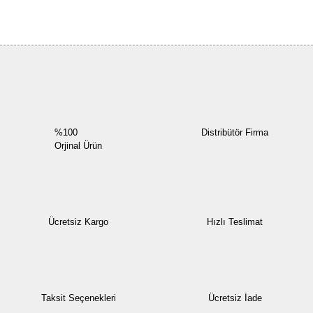
Bu ürüne ilk yorumu siz yapın!
Yorum Yaz
%100
Distribütör Firma
Orjinal Ürün
Ücretsiz Kargo
Hızlı Teslimat
Taksit Seçenekleri
Ücretsiz İade