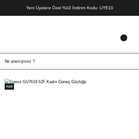
Yeni Üyelere Özel %10 İndirim Kodu: UYE10
%20