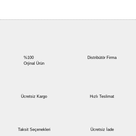
Bu ürüne ilk yorumu siz yapın!
Yorum Yaz
%100
Distribütör Firma
Orjinal Ürün
Ücretsiz Kargo
Hızlı Teslimat
Taksit Seçenekleri
Ücretsiz İade