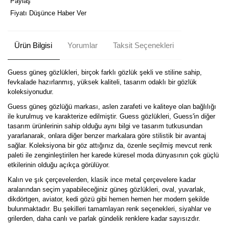
Paylaş
Fiyatı Düşünce Haber Ver
Ürün Bilgisi
Yorumlar
Taksit Seçenekleri
Guess güneş gözlükleri, birçok farklı gözlük şekli ve stiline sahip,
fevkalade hazırlanmış, yüksek kaliteli, tasarım odaklı bir gözlük
koleksiyonudur.
Guess güneş gözlüğü markası, aslen zarafeti ve kaliteye olan bağlılığı
ile kurulmuş ve karakterize edilmiştir. Guess gözlükleri, Guess'in diğer
tasarım ürünlerinin sahip olduğu aynı bilgi ve tasarım tutkusundan
yararlanarak, onlara diğer benzer markalara göre stilistik bir avantaj
sağlar. Koleksiyona bir göz attığınız da, özenle seçilmiş mevcut renk
paleti ile zenginleştirilen her karede küresel moda dünyasının çok güçlü
etkilerinin olduğu açıkça görülüyor.
Kalın ve şık çerçevelerden, klasik ince metal çerçevelere kadar
aralarından seçim yapabileceğiniz güneş gözlükleri, oval, yuvarlak,
dikdörtgen, aviator, kedi gözü gibi hemen hemen her modern şekilde
bulunmaktadır. Bu şekilleri tamamlayan renk seçenekleri, siyahlar ve
grilerden, daha canlı ve parlak gündelik renklere kadar sayısızdır.