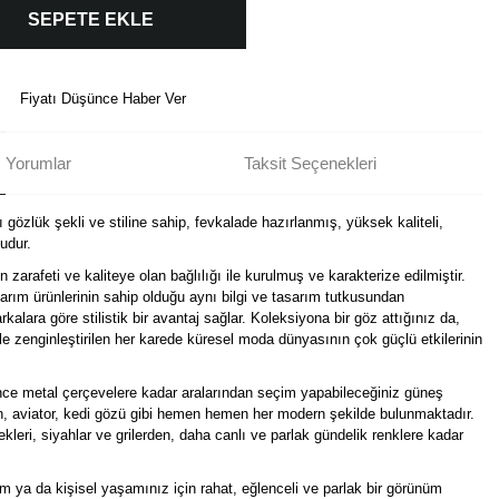
SEPETE EKLE
Fiyatı Düşünce Haber Ver
Yorumlar
Taksit Seçenekleri
 gözlük şekli ve stiline sahip, fevkalade hazırlanmış, yüksek kaliteli,
udur.
arafeti ve kaliteye olan bağlılığı ile kurulmuş ve karakterize edilmiştir.
arım ürünlerinin sahip olduğu aynı bilgi ve tasarım tutkusundan
kalara göre stilistik bir avantaj sağlar. Koleksiyona bir göz attığınız da,
le zenginleştirilen her karede küresel moda dünyasının çok güçlü etkilerinin
ince metal çerçevelere kadar aralarından seçim yapabileceğiniz güneş
gen, aviator, kedi gözü gibi hemen hemen her modern şekilde bulunmaktadır.
leri, siyahlar ve grilerden, daha canlı ve parlak gündelik renklere kadar
üm ya da kişisel yaşamınız için rahat, eğlenceli ve parlak bir görünüm