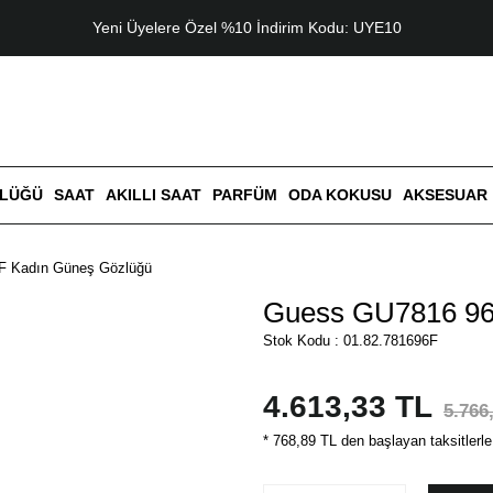
Yeni Üyelere Özel %10 İndirim Kodu: UYE10
ZLÜĞÜ
SAAT
AKILLI SAAT
PARFÜM
ODA KOKUSU
AKSESUAR
F Kadın Güneş Gözlüğü
Guess GU7816 96
Stok Kodu : 01.82.781696F
4.613,33 TL
5.766
* 768,89 TL den başlayan taksitlerle