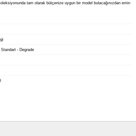
oleksiyonunda tam olarak bütçenize uygun bir model bulacağınızdan emin
gi
 Standart - Degrade
0
Bu ürüne ilk yorumu siz yapın!
Yorum Yaz