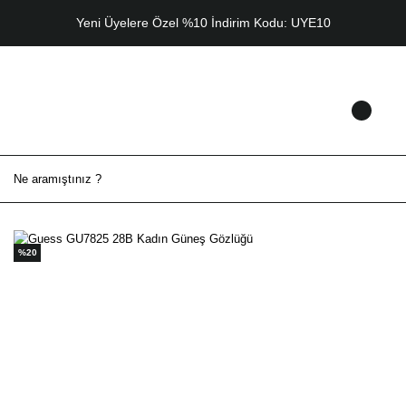
Yeni Üyelere Özel %10 İndirim Kodu: UYE10
%20