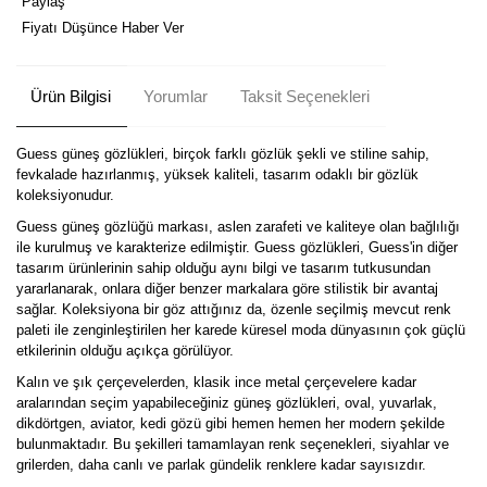
Paylaş
Fiyatı Düşünce Haber Ver
Ürün Bilgisi
Yorumlar
Taksit Seçenekleri
Guess güneş gözlükleri, birçok farklı gözlük şekli ve stiline sahip,
fevkalade hazırlanmış, yüksek kaliteli, tasarım odaklı bir gözlük
koleksiyonudur.
Guess güneş gözlüğü markası, aslen zarafeti ve kaliteye olan bağlılığı
ile kurulmuş ve karakterize edilmiştir. Guess gözlükleri, Guess'in diğer
tasarım ürünlerinin sahip olduğu aynı bilgi ve tasarım tutkusundan
yararlanarak, onlara diğer benzer markalara göre stilistik bir avantaj
sağlar. Koleksiyona bir göz attığınız da, özenle seçilmiş mevcut renk
paleti ile zenginleştirilen her karede küresel moda dünyasının çok güçlü
etkilerinin olduğu açıkça görülüyor.
Kalın ve şık çerçevelerden, klasik ince metal çerçevelere kadar
aralarından seçim yapabileceğiniz güneş gözlükleri, oval, yuvarlak,
dikdörtgen, aviator, kedi gözü gibi hemen hemen her modern şekilde
bulunmaktadır. Bu şekilleri tamamlayan renk seçenekleri, siyahlar ve
grilerden, daha canlı ve parlak gündelik renklere kadar sayısızdır.