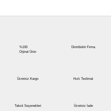
Bu ürüne ilk yorumu siz yapın!
Yorum Yaz
%100
Distribütör Firma
Orjinal Ürün
Ücretsiz Kargo
Hızlı Teslimat
Taksit Seçenekleri
Ücretsiz İade