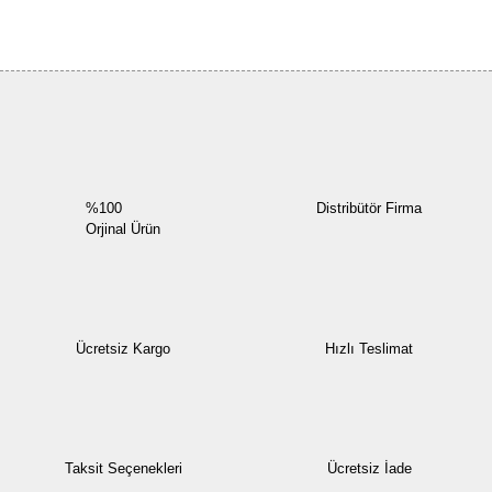
Bu ürüne ilk yorumu siz yapın!
Yorum Yaz
%100
Distribütör Firma
Orjinal Ürün
Ücretsiz Kargo
Hızlı Teslimat
Taksit Seçenekleri
Ücretsiz İade