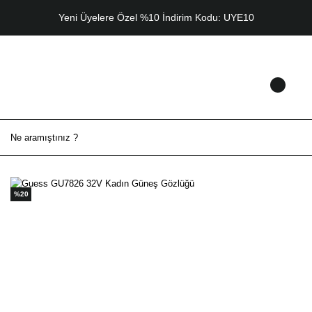
Yeni Üyelere Özel %10 İndirim Kodu: UYE10
%20