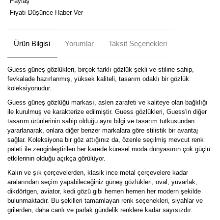
Paylaş
Fiyatı Düşünce Haber Ver
Ürün Bilgisi
Yorumlar
Taksit Seçenekleri
Guess güneş gözlükleri, birçok farklı gözlük şekli ve stiline sahip,
fevkalade hazırlanmış, yüksek kaliteli, tasarım odaklı bir gözlük
koleksiyonudur.
Guess güneş gözlüğü markası, aslen zarafeti ve kaliteye olan bağlılığı
ile kurulmuş ve karakterize edilmiştir. Guess gözlükleri, Guess'in diğer
tasarım ürünlerinin sahip olduğu aynı bilgi ve tasarım tutkusundan
yararlanarak, onlara diğer benzer markalara göre stilistik bir avantaj
sağlar. Koleksiyona bir göz attığınız da, özenle seçilmiş mevcut renk
paleti ile zenginleştirilen her karede küresel moda dünyasının çok güçlü
etkilerinin olduğu açıkça görülüyor.
Kalın ve şık çerçevelerden, klasik ince metal çerçevelere kadar
aralarından seçim yapabileceğiniz güneş gözlükleri, oval, yuvarlak,
dikdörtgen, aviator, kedi gözü gibi hemen hemen her modern şekilde
bulunmaktadır. Bu şekilleri tamamlayan renk seçenekleri, siyahlar ve
grilerden, daha canlı ve parlak gündelik renklere kadar sayısızdır.