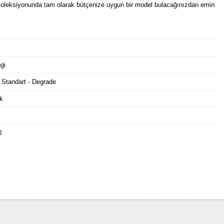
oleksiyonunda tam olarak bütçenize uygun bir model bulacağınızdan emin
gi
 Standart - Degrade
k
0
Bu ürüne ilk yorumu siz yapın!
Yorum Yaz