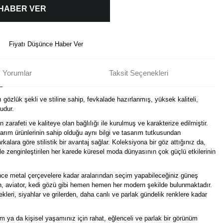
 HABER VER
Fiyatı Düşünce Haber Ver
Yorumlar
Taksit Seçenekleri
 gözlük şekli ve stiline sahip, fevkalade hazırlanmış, yüksek kaliteli,
udur.
arafeti ve kaliteye olan bağlılığı ile kurulmuş ve karakterize edilmiştir.
arım ürünlerinin sahip olduğu aynı bilgi ve tasarım tutkusundan
kalara göre stilistik bir avantaj sağlar. Koleksiyona bir göz attığınız da,
le zenginleştirilen her karede küresel moda dünyasının çok güçlü etkilerinin
ince metal çerçevelere kadar aralarından seçim yapabileceğiniz güneş
gen, aviator, kedi gözü gibi hemen hemen her modern şekilde bulunmaktadır.
leri, siyahlar ve grilerden, daha canlı ve parlak gündelik renklere kadar
üm ya da kişisel yaşamınız için rahat, eğlenceli ve parlak bir görünüm