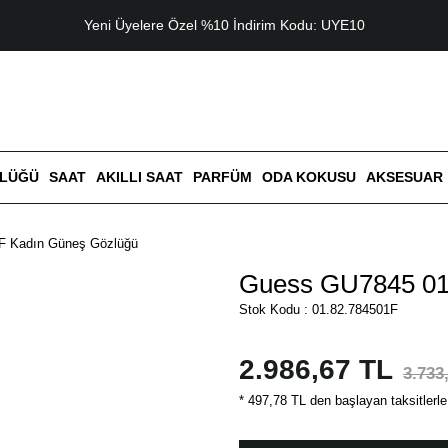
Yeni Üyelere Özel %10 İndirim Kodu: UYE10
ZLÜĞÜ
SAAT
AKILLI SAAT
PARFÜM
ODA KOKUSU
AKSESUAR
F Kadın Güneş Gözlüğü
Guess GU7845 01
Stok Kodu : 01.82.784501F
2.986,67 TL
3.733
* 497,78 TL den başlayan taksitlerle