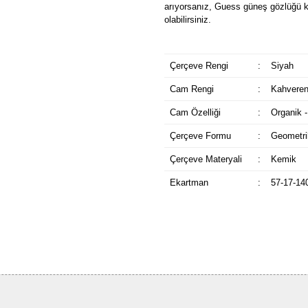
arıyorsanız, Guess güneş gözlüğü k
olabilirsiniz.
Çerçeve Rengi
:
Siyah
Cam Rengi
:
Kahveren
Cam Özelliği
:
Organik -
Çerçeve Formu
:
Geometri
Çerçeve Materyali
:
Kemik
Ekartman
:
57-17-14