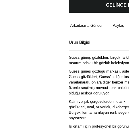
GELİNCE
Arkadaşına Gönder
Paylaş
Ürün Bilgisi
Guess güneş gözlükleri, birçok farklı
tasarım odaklı bir gözlük koleksiyon
Guess güneş gözlüğü markası, aslen z
Guess gözlükleri, Guess'in diğer tas
yararlanarak, onlara diğer benzer mar
özenle seçilmiş mevcut renk paleti i
olduğu açıkça görülüyor.
Kalın ve şık çerçevelerden, klasik 
gözlükleri, oval, yuvarlak, dikdört
Bu şekilleri tamamlayan renk seçenek
sayısızdır.
İş ortamı için profesyonel bir görün