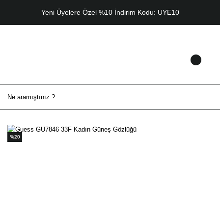
Yeni Üyelere Özel %10 İndirim Kodu: UYE10
%20