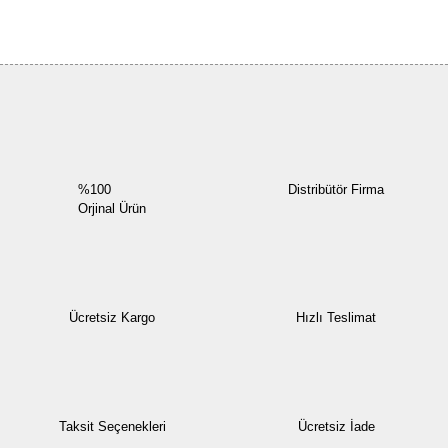
Bu ürüne ilk yorumu siz yapın!
Yorum Yaz
%100
Distribütör Firma
Orjinal Ürün
Ücretsiz Kargo
Hızlı Teslimat
Taksit Seçenekleri
Ücretsiz İade