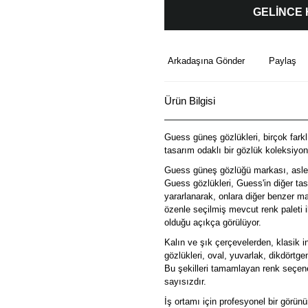
GELİNCE
Arkadaşına Gönder
Paylaş
Ürün Bilgisi
Guess güneş gözlükleri, birçok farklı
tasarım odaklı bir gözlük koleksiyon
Guess güneş gözlüğü markası, aslen z
Guess gözlükleri, Guess'in diğer tas
yararlanarak, onlara diğer benzer mar
özenle seçilmiş mevcut renk paleti i
olduğu açıkça görülüyor.
Kalın ve şık çerçevelerden, klasik 
gözlükleri, oval, yuvarlak, dikdört
Bu şekilleri tamamlayan renk seçenek
sayısızdır.
İş ortamı için profesyonel bir görün