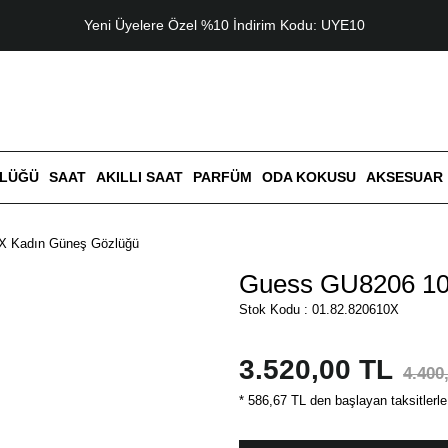
Yeni Üyelere Özel %10 İndirim Kodu: UYE10
ZLÜĞÜ
SAAT
AKILLI SAAT
PARFÜM
ODA KOKUSU
AKSESUAR
X Kadın Güneş Gözlüğü
Guess GU8206 10
Stok Kodu : 01.82.820610X
3.520,00 TL
4.400
* 586,67 TL den başlayan taksitlerle