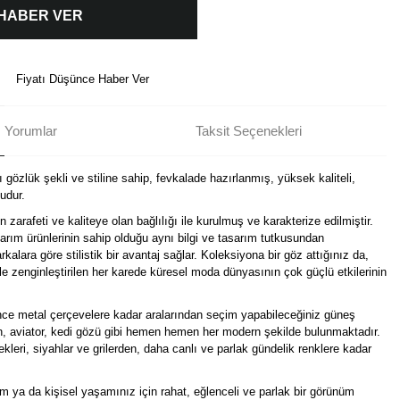
 HABER VER
Fiyatı Düşünce Haber Ver
Yorumlar
Taksit Seçenekleri
 gözlük şekli ve stiline sahip, fevkalade hazırlanmış, yüksek kaliteli,
udur.
arafeti ve kaliteye olan bağlılığı ile kurulmuş ve karakterize edilmiştir.
arım ürünlerinin sahip olduğu aynı bilgi ve tasarım tutkusundan
kalara göre stilistik bir avantaj sağlar. Koleksiyona bir göz attığınız da,
le zenginleştirilen her karede küresel moda dünyasının çok güçlü etkilerinin
ince metal çerçevelere kadar aralarından seçim yapabileceğiniz güneş
gen, aviator, kedi gözü gibi hemen hemen her modern şekilde bulunmaktadır.
leri, siyahlar ve grilerden, daha canlı ve parlak gündelik renklere kadar
üm ya da kişisel yaşamınız için rahat, eğlenceli ve parlak bir görünüm