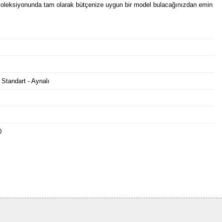
oleksiyonunda tam olarak bütçenize uygun bir model bulacağınızdan emin
 Standart - Aynalı
0
Bu ürüne ilk yorumu siz yapın!
Yorum Yaz