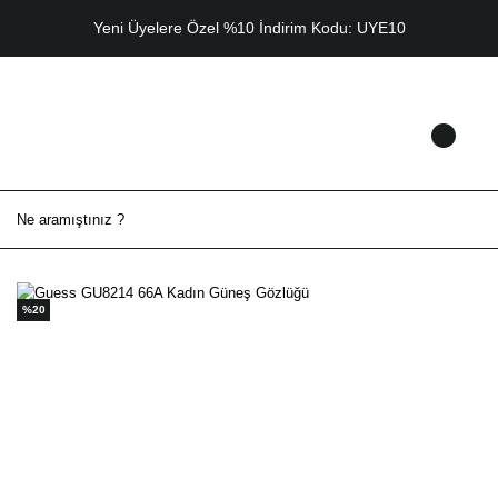
Yeni Üyelere Özel %10 İndirim Kodu: UYE10
%20