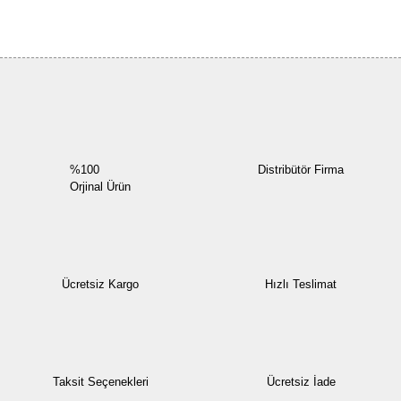
Bu ürüne ilk yorumu siz yapın!
Yorum Yaz
%100
Distribütör Firma
Orjinal Ürün
Ücretsiz Kargo
Hızlı Teslimat
Taksit Seçenekleri
Ücretsiz İade