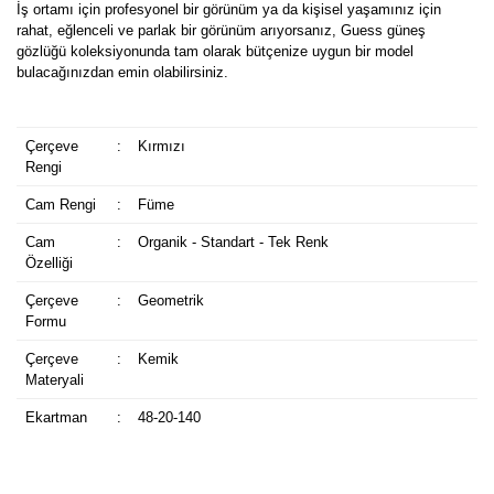
İş ortamı için profesyonel bir görünüm ya da kişisel yaşamınız için
rahat, eğlenceli ve parlak bir görünüm arıyorsanız, Guess güneş
gözlüğü koleksiyonunda tam olarak bütçenize uygun bir model
bulacağınızdan emin olabilirsiniz.
Çerçeve
:
Kırmızı
Rengi
Cam Rengi
:
Füme
Cam
:
Organik - Standart - Tek Renk
Özelliği
Çerçeve
:
Geometrik
Formu
Çerçeve
:
Kemik
Materyali
Ekartman
:
48-20-140