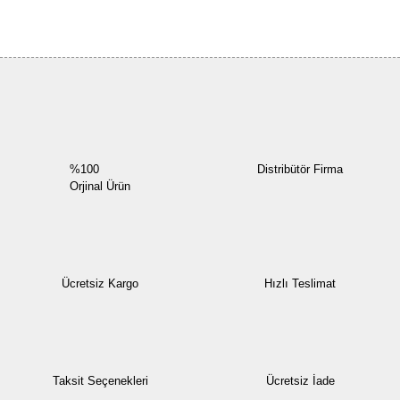
Bu ürüne ilk yorumu siz yapın!
Yorum Yaz
%100
Distribütör Firma
Orjinal Ürün
Ücretsiz Kargo
Hızlı Teslimat
Taksit Seçenekleri
Ücretsiz İade