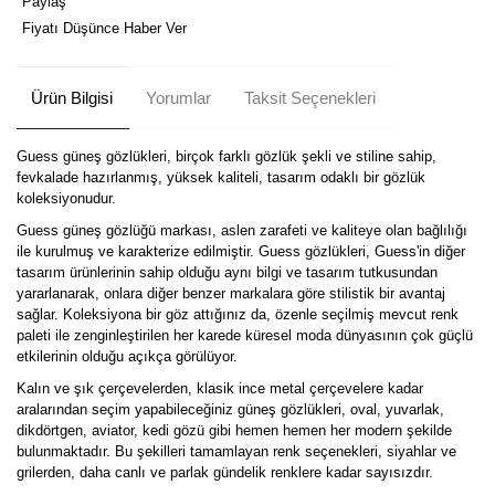
Paylaş
Fiyatı Düşünce Haber Ver
Ürün Bilgisi
Yorumlar
Taksit Seçenekleri
Guess güneş gözlükleri, birçok farklı gözlük şekli ve stiline sahip,
fevkalade hazırlanmış, yüksek kaliteli, tasarım odaklı bir gözlük
koleksiyonudur.
Guess güneş gözlüğü markası, aslen zarafeti ve kaliteye olan bağlılığı
ile kurulmuş ve karakterize edilmiştir. Guess gözlükleri, Guess'in diğer
tasarım ürünlerinin sahip olduğu aynı bilgi ve tasarım tutkusundan
yararlanarak, onlara diğer benzer markalara göre stilistik bir avantaj
sağlar. Koleksiyona bir göz attığınız da, özenle seçilmiş mevcut renk
paleti ile zenginleştirilen her karede küresel moda dünyasının çok güçlü
etkilerinin olduğu açıkça görülüyor.
Kalın ve şık çerçevelerden, klasik ince metal çerçevelere kadar
aralarından seçim yapabileceğiniz güneş gözlükleri, oval, yuvarlak,
dikdörtgen, aviator, kedi gözü gibi hemen hemen her modern şekilde
bulunmaktadır. Bu şekilleri tamamlayan renk seçenekleri, siyahlar ve
grilerden, daha canlı ve parlak gündelik renklere kadar sayısızdır.