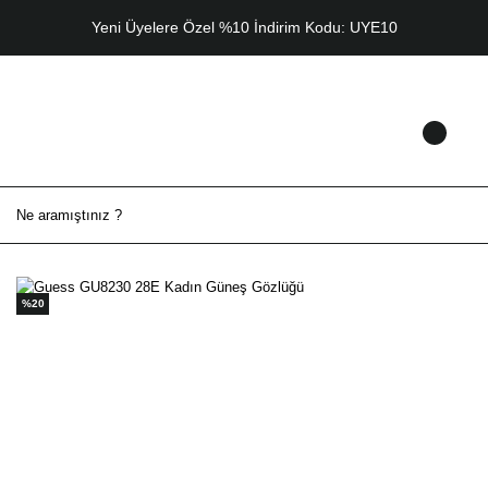
Yeni Üyelere Özel %10 İndirim Kodu: UYE10
%20