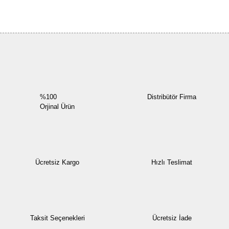
Bu ürüne ilk yorumu siz yapın!
Yorum Yaz
%100
Distribütör Firma
Orjinal Ürün
Ücretsiz Kargo
Hızlı Teslimat
Taksit Seçenekleri
Ücretsiz İade