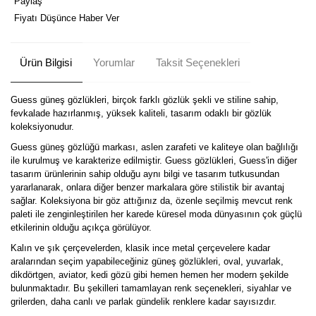
Paylaş
Fiyatı Düşünce Haber Ver
Ürün Bilgisi
Yorumlar
Taksit Seçenekleri
Guess güneş gözlükleri, birçok farklı gözlük şekli ve stiline sahip,
fevkalade hazırlanmış, yüksek kaliteli, tasarım odaklı bir gözlük
koleksiyonudur.
Guess güneş gözlüğü markası, aslen zarafeti ve kaliteye olan bağlılığı
ile kurulmuş ve karakterize edilmiştir. Guess gözlükleri, Guess'in diğer
tasarım ürünlerinin sahip olduğu aynı bilgi ve tasarım tutkusundan
yararlanarak, onlara diğer benzer markalara göre stilistik bir avantaj
sağlar. Koleksiyona bir göz attığınız da, özenle seçilmiş mevcut renk
paleti ile zenginleştirilen her karede küresel moda dünyasının çok güçlü
etkilerinin olduğu açıkça görülüyor.
Kalın ve şık çerçevelerden, klasik ince metal çerçevelere kadar
aralarından seçim yapabileceğiniz güneş gözlükleri, oval, yuvarlak,
dikdörtgen, aviator, kedi gözü gibi hemen hemen her modern şekilde
bulunmaktadır. Bu şekilleri tamamlayan renk seçenekleri, siyahlar ve
grilerden, daha canlı ve parlak gündelik renklere kadar sayısızdır.