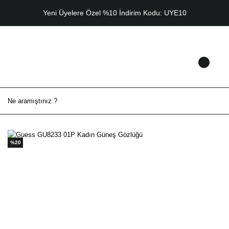
Yeni Üyelere Özel %10 İndirim Kodu: UYE10
%20