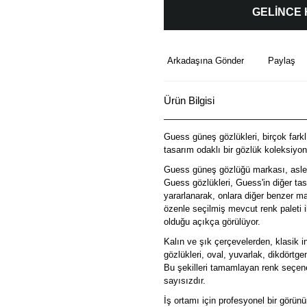
GELİNCE
Arkadaşına Gönder
Paylaş
Ürün Bilgisi
Guess güneş gözlükleri, birçok farklı
tasarım odaklı bir gözlük koleksiyon
Guess güneş gözlüğü markası, aslen z
Guess gözlükleri, Guess'in diğer tas
yararlanarak, onlara diğer benzer mar
özenle seçilmiş mevcut renk paleti i
olduğu açıkça görülüyor.
Kalın ve şık çerçevelerden, klasik 
gözlükleri, oval, yuvarlak, dikdört
Bu şekilleri tamamlayan renk seçenek
sayısızdır.
İş ortamı için profesyonel bir görün