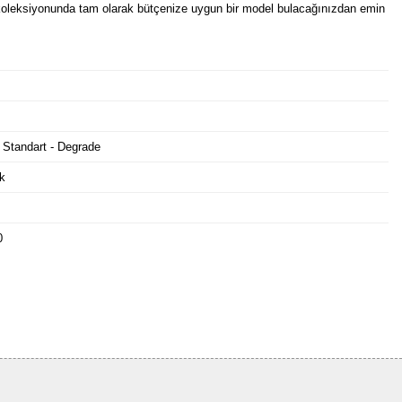
oleksiyonunda tam olarak bütçenize uygun bir model bulacağınızdan emin
 Standart - Degrade
k
0
Bu ürüne ilk yorumu siz yapın!
Yorum Yaz