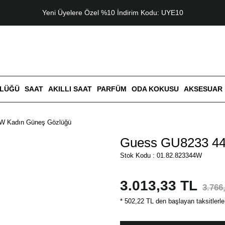
Yeni Üyelere Özel %10 İndirim Kodu: UYE10
ZLÜĞÜ
SAAT
AKILLI SAAT
PARFÜM
ODA KOKUSU
AKSESUAR
W Kadın Güneş Gözlüğü
Guess GU8233 44
Stok Kodu : 01.82.823344W
3.013,33 TL
3.766
* 502,22 TL den başlayan taksitlerle