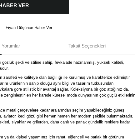
 HABER VER
Fiyatı Düşünce Haber Ver
Yorumlar
Taksit Seçenekleri
 gözlük şekli ve stiline sahip, fevkalade hazırlanmış, yüksek kaliteli,
udur.
arafeti ve kaliteye olan bağlılığı ile kurulmuş ve karakterize edilmiştir.
arım ürünlerinin sahip olduğu aynı bilgi ve tasarım tutkusundan
kalara göre stilistik bir avantaj sağlar. Koleksiyona bir göz attığınız da,
le zenginleştirilen her karede küresel moda dünyasının çok güçlü etkilerinin
ince metal çerçevelere kadar aralarından seçim yapabileceğiniz güneş
gen, aviator, kedi gözü gibi hemen hemen her modern şekilde bulunmaktadır.
leri, siyahlar ve grilerden, daha canlı ve parlak gündelik renklere kadar
üm ya da kişisel yaşamınız için rahat, eğlenceli ve parlak bir görünüm