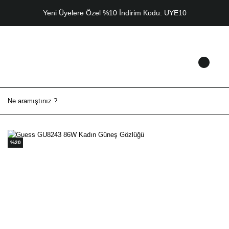
Yeni Üyelere Özel %10 İndirim Kodu: UYE10
%20