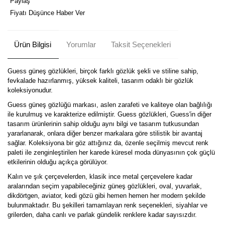
Paylaş
Fiyatı Düşünce Haber Ver
Ürün Bilgisi
Yorumlar
Taksit Seçenekleri
Guess güneş gözlükleri, birçok farklı gözlük şekli ve stiline sahip,
fevkalade hazırlanmış, yüksek kaliteli, tasarım odaklı bir gözlük
koleksiyonudur.
Guess güneş gözlüğü markası, aslen zarafeti ve kaliteye olan bağlılığı
ile kurulmuş ve karakterize edilmiştir. Guess gözlükleri, Guess'in diğer
tasarım ürünlerinin sahip olduğu aynı bilgi ve tasarım tutkusundan
yararlanarak, onlara diğer benzer markalara göre stilistik bir avantaj
sağlar. Koleksiyona bir göz attığınız da, özenle seçilmiş mevcut renk
paleti ile zenginleştirilen her karede küresel moda dünyasının çok güçlü
etkilerinin olduğu açıkça görülüyor.
Kalın ve şık çerçevelerden, klasik ince metal çerçevelere kadar
aralarından seçim yapabileceğiniz güneş gözlükleri, oval, yuvarlak,
dikdörtgen, aviator, kedi gözü gibi hemen hemen her modern şekilde
bulunmaktadır. Bu şekilleri tamamlayan renk seçenekleri, siyahlar ve
grilerden, daha canlı ve parlak gündelik renklere kadar sayısızdır.