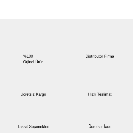
Bu ürüne ilk yorumu siz yapın!
Yorum Yaz
%100
Distribütör Firma
Orjinal Ürün
Ücretsiz Kargo
Hızlı Teslimat
Taksit Seçenekleri
Ücretsiz İade