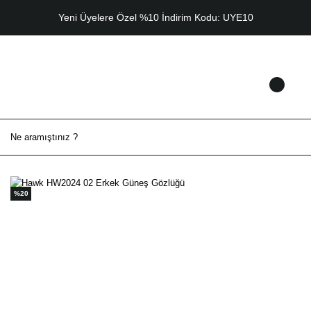
Yeni Üyelere Özel %10 İndirim Kodu: UYE10
%20