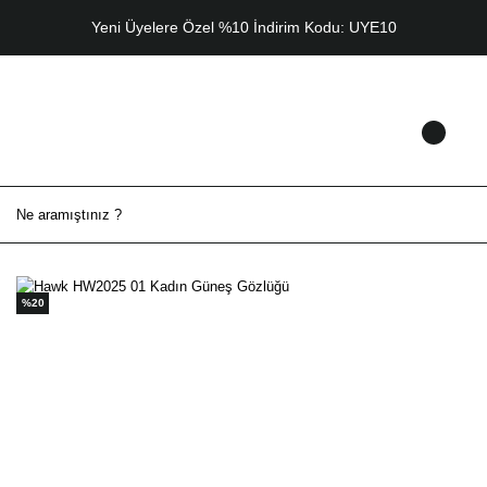
Yeni Üyelere Özel %10 İndirim Kodu: UYE10
%20