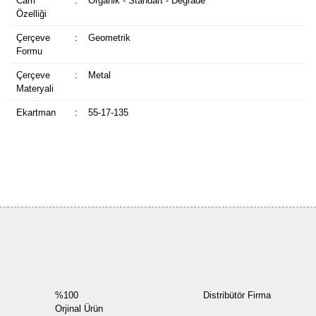
Cam
:
Organik - Standart - Degrade
Özelliği
Çerçeve
:
Geometrik
Formu
Çerçeve
:
Metal
Materyali
Ekartman
:
55-17-135
Bu ürüne ilk yorumu siz yapın!
Yorum Yaz
%100
Distribütör Firma
Orjinal Ürün