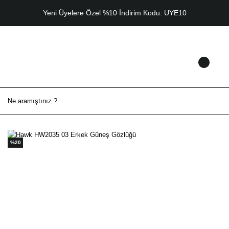
Yeni Üyelere Özel %10 İndirim Kodu: UYE10
%20