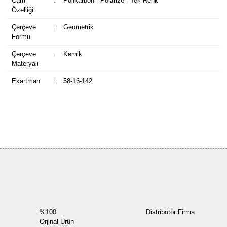
Cam
:
Polikarbon - Polarize - Tek Renk
Özelliği
Çerçeve
:
Geometrik
Formu
Çerçeve
:
Kemik
Materyali
Ekartman
:
58-16-142
Bu ürüne ilk yorumu siz yapın!
Yorum Yaz
%100
Distribütör Firma
Orjinal Ürün