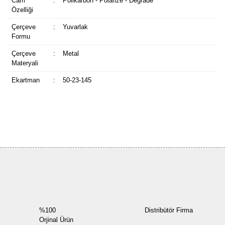
Cam
:
Polikarbon - Polarize - Degrade
Özelliği
Çerçeve
:
Yuvarlak
Formu
Çerçeve
:
Metal
Materyali
Ekartman
:
50-23-145
Bu ürüne ilk yorumu siz yapın!
Yorum Yaz
%100
Distribütör Firma
Orjinal Ürün