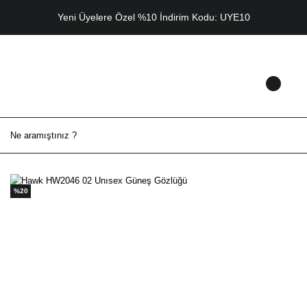
Yeni Üyelere Özel %10 İndirim Kodu: UYE10
%20