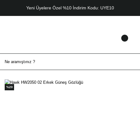
Yeni Üyelere Özel %10 İndirim Kodu: UYE10
%20