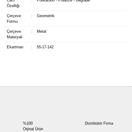
Cam
:
Polikarbon - Polarize - Degrade
Özelliği
Çerçeve
:
Geometrik
Formu
Çerçeve
:
Metal
Materyali
Ekartman
:
55-17-142
Bu ürüne ilk yorumu siz yapın!
Yorum Yaz
%100
Distribütör Firma
Orjinal Ürün