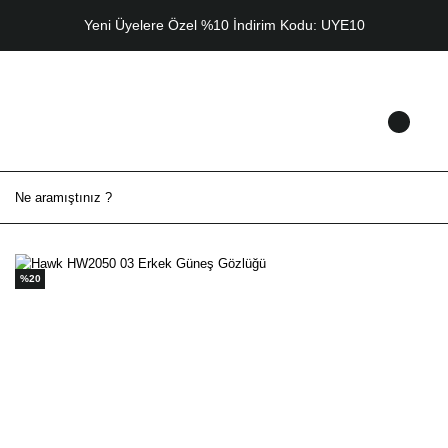
Yeni Üyelere Özel %10 İndirim Kodu: UYE10
%20