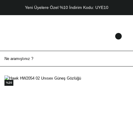
Yeni Üyelere Özel %10 İndirim Kodu: UYE10
%20