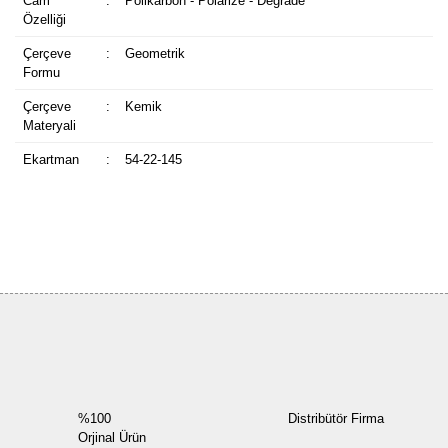
Cam
:
Polikarbon - Polarize - Degrade
Özelliği
Çerçeve
:
Geometrik
Formu
Çerçeve
:
Kemik
Materyali
Ekartman
:
54-22-145
Bu ürüne ilk yorumu siz yapın!
Yorum Yaz
%100
Distribütör Firma
Orjinal Ürün