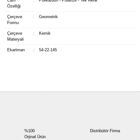
Cam
:
Polikarbon - Polarize - Tek Renk
Özelliği
Çerçeve
:
Geometrik
Formu
Çerçeve
:
Kemik
Materyali
Ekartman
:
54-22-145
Bu ürüne ilk yorumu siz yapın!
Yorum Yaz
%100
Distribütör Firma
Orjinal Ürün