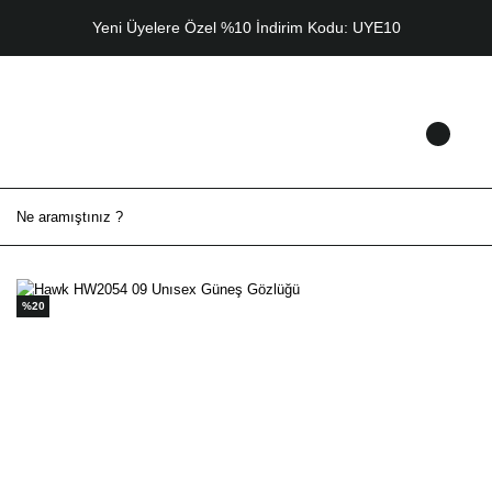
Yeni Üyelere Özel %10 İndirim Kodu: UYE10
%20