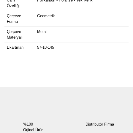
Cam
:
Polikarbon - Polarize - Tek Renk
Özelliği
Çerçeve
:
Geometrik
Formu
Çerçeve
:
Metal
Materyali
Ekartman
:
57-18-145
Bu ürüne ilk yorumu siz yapın!
Yorum Yaz
%100
Distribütör Firma
Orjinal Ürün