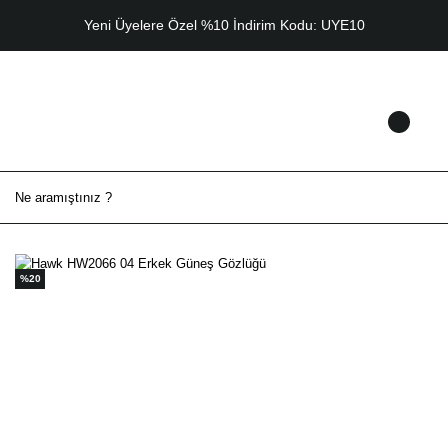
Yeni Üyelere Özel %10 İndirim Kodu: UYE10
%20