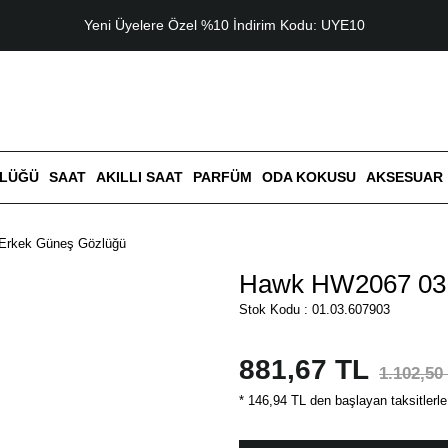
Yeni Üyelere Özel %10 İndirim Kodu: UYE10
ZLÜĞÜ
SAAT
AKILLI SAAT
PARFÜM
ODA KOKUSU
AKSESUAR
Erkek Güneş Gözlüğü
Hawk HW2067 03 
Stok Kodu : 01.03.607903
881,67 TL
1.102,50
* 146,94 TL den başlayan taksitlerle