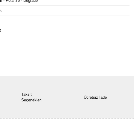
n - Polarize - Degrade
k
5
Bu ürüne ilk yorumu siz yapın!
Yorum Yaz
Taksit
Ücretsiz İade
Seçenekleri