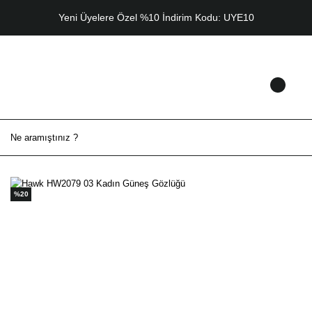
Yeni Üyelere Özel %10 İndirim Kodu: UYE10
%20