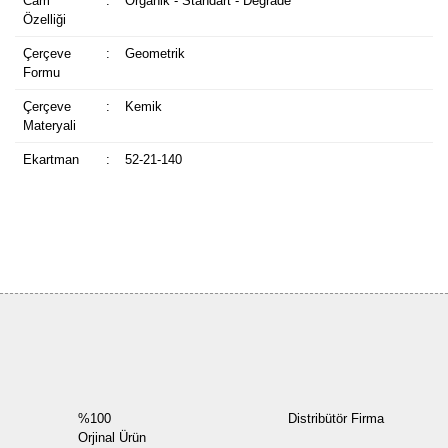
Cam
:
Organik - Standart - Degrade
Özelliği
Çerçeve
:
Geometrik
Formu
Çerçeve
:
Kemik
Materyali
Ekartman
:
52-21-140
Bu ürüne ilk yorumu siz yapın!
Yorum Yaz
%100
Distribütör Firma
Orjinal Ürün