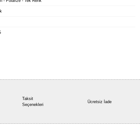
n - Polarize - Tek Renk
k
5
Bu ürüne ilk yorumu siz yapın!
Yorum Yaz
Taksit
Ücretsiz İade
Seçenekleri