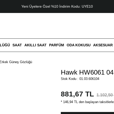
Yeni Üyelere Özel %10 İndirim Kodu: UYE10
ZLÜĞÜ
SAAT
AKILLI SAAT
PARFÜM
ODA KOKUSU
AKSESUAR
Erkek Güneş Gözlüğü
Hawk HW6061 04 
Stok Kodu : 01.03.606104
881,67 TL
1.102,50
* 146,94 TL den başlayan taksitlerle