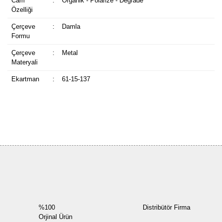
Cam
:
Organik - Polarize - Degrade
Özelliği
Çerçeve
:
Damla
Formu
Çerçeve
:
Metal
Materyali
Ekartman
:
61-15-137
Bu ürüne ilk yorumu siz yapın!
Yorum Yaz
%100
Distribütör Firma
Orjinal Ürün