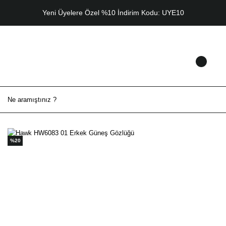
Yeni Üyelere Özel %10 İndirim Kodu: UYE10
%20