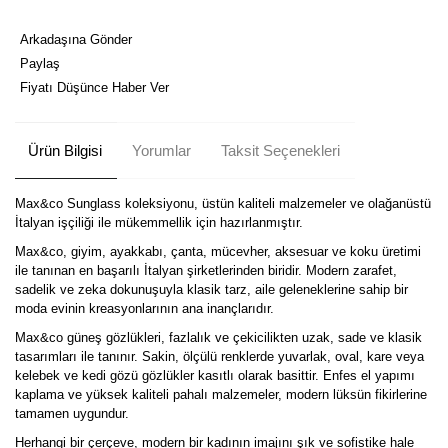
Arkadaşına Gönder
Paylaş
Fiyatı Düşünce Haber Ver
Ürün Bilgisi
Yorumlar
Taksit Seçenekleri
Max&co Sunglass koleksiyonu, üstün kaliteli malzemeler ve olağanüstü
İtalyan işçiliği ile mükemmellik için hazırlanmıştır.
Max&co, giyim, ayakkabı, çanta, mücevher, aksesuar ve koku üretimi
ile tanınan en başarılı İtalyan şirketlerinden biridir. Modern zarafet,
sadelik ve zeka dokunuşuyla klasik tarz, aile geleneklerine sahip bir
moda evinin kreasyonlarının ana inançlarıdır.
Max&co güneş gözlükleri, fazlalık ve çekicilikten uzak, sade ve klasik
tasarımları ile tanınır. Sakin, ölçülü renklerde yuvarlak, oval, kare veya
kelebek ve kedi gözü gözlükler kasıtlı olarak basittir. Enfes el yapımı
kaplama ve yüksek kaliteli pahalı malzemeler, modern lüksün fikirlerine
tamamen uygundur.
Herhangi bir çerçeve, modern bir kadının imajını şık ve sofistike hale