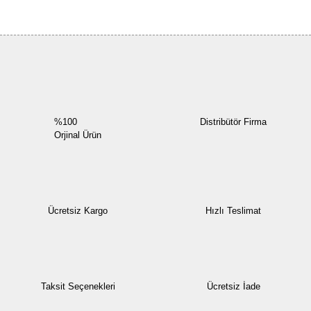
Bu ürüne ilk yorumu siz yapın!
Yorum Yaz
%100
Distribütör Firma
Orjinal Ürün
Ücretsiz Kargo
Hızlı Teslimat
Taksit Seçenekleri
Ücretsiz İade