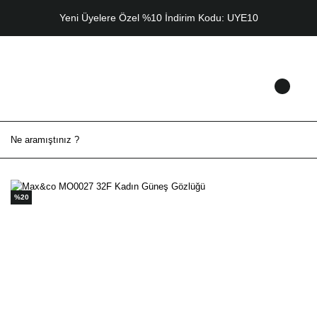
Yeni Üyelere Özel %10 İndirim Kodu: UYE10
%20