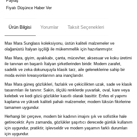
Paylaş
Fiyatı Düşünce Haber Ver
Ürün Bilgisi
Yorumlar
Taksit Seçenekleri
Max Mara Sunglass koleksiyonu, üstün kaliteli malzemeler ve
olağanüstü İtalyan işçiliği ile mükemmellik için hazırlanmıştır.
Max Mara, giyim, ayakkabı, çanta, mücevher, aksesuar ve koku üretimi
ile tanınan en başarılı İtalyan şirketlerinden biridir. Modern zarafet,
sadelik ve zeka dokunuşuyla klasik tarz, aile geleneklerine sahip bir
moda evinin kreasyonlarının ana inançlarıdır.
Max Mara güneş gözlükleri, fazlalık ve çekicilikten uzak, sade ve klasik
tasarımları ile tanınır. Sakin, ölçülü renklerde yuvarlak, oval, kare veya
kelebek ve kedi gözü gözlükler kasıtlı olarak basittir. Enfes el yapımı
kaplama ve yüksek kaliteli pahalı malzemeler, modern lüksün fikirlerine
tamamen uygundur.
Herhangi bir çerçeve, modern bir kadının imajını şık ve sofistike hale
getirecektir. Aynı zamanda, gözlükler şaşırtıcı derecede günlük kullanım
için uygundur, pratiktir, işlevseldir ve modern yaşamın farklı durumları
için uygundur.