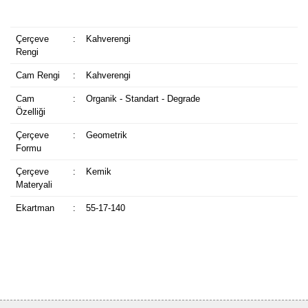
Çerçeve
:
Kahverengi
Rengi
Cam Rengi
:
Kahverengi
Cam
:
Organik - Standart - Degrade
Özelliği
Çerçeve
:
Geometrik
Formu
Çerçeve
:
Kemik
Materyali
Ekartman
:
55-17-140
Bu ürüne ilk yorumu siz yapın!