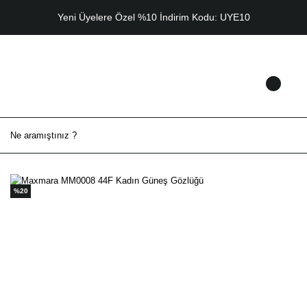
Yeni Üyelere Özel %10 İndirim Kodu: UYE10
%20