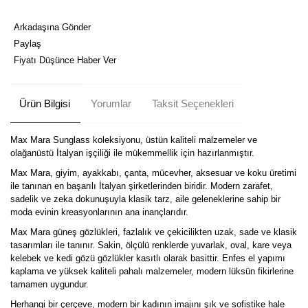
Arkadaşına Gönder
Paylaş
Fiyatı Düşünce Haber Ver
Ürün Bilgisi
Yorumlar
Taksit Seçenekleri
Max Mara Sunglass koleksiyonu, üstün kaliteli malzemeler ve
olağanüstü İtalyan işçiliği ile mükemmellik için hazırlanmıştır.
Max Mara, giyim, ayakkabı, çanta, mücevher, aksesuar ve koku üretimi
ile tanınan en başarılı İtalyan şirketlerinden biridir. Modern zarafet,
sadelik ve zeka dokunuşuyla klasik tarz, aile geleneklerine sahip bir
moda evinin kreasyonlarının ana inançlarıdır.
Max Mara güneş gözlükleri, fazlalık ve çekicilikten uzak, sade ve klasik
tasarımları ile tanınır. Sakin, ölçülü renklerde yuvarlak, oval, kare veya
kelebek ve kedi gözü gözlükler kasıtlı olarak basittir. Enfes el yapımı
kaplama ve yüksek kaliteli pahalı malzemeler, modern lüksün fikirlerine
tamamen uygundur.
Herhangi bir çerçeve, modern bir kadının imajını şık ve sofistike hale