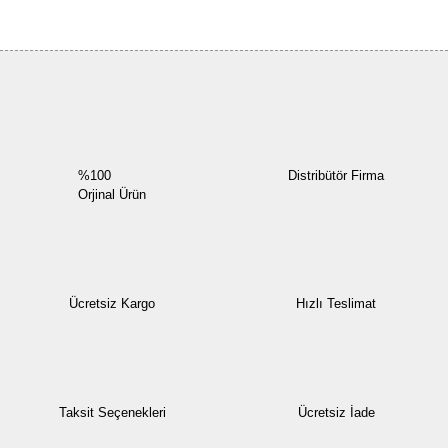
Bu ürüne ilk yorumu siz yapın!
Yorum Yaz
%100
Distribütör Firma
Orjinal Ürün
Ücretsiz Kargo
Hızlı Teslimat
Taksit Seçenekleri
Ücretsiz İade