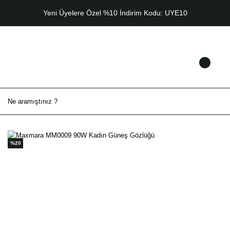
Yeni Üyelere Özel %10 İndirim Kodu: UYE10
%20