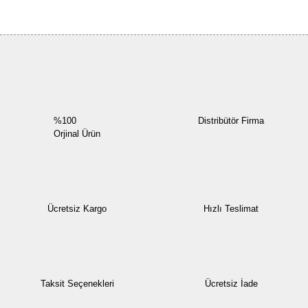
Bu ürüne ilk yorumu siz yapın!
Yorum Yaz
%100
Distribütör Firma
Orjinal Ürün
Ücretsiz Kargo
Hızlı Teslimat
Taksit Seçenekleri
Ücretsiz İade