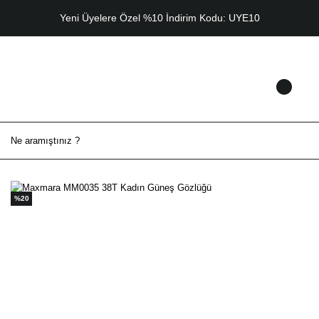
Yeni Üyelere Özel %10 İndirim Kodu: UYE10
%20