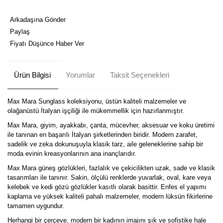
Arkadaşına Gönder
Paylaş
Fiyatı Düşünce Haber Ver
Ürün Bilgisi
Yorumlar
Taksit Seçenekleri
Max Mara Sunglass koleksiyonu, üstün kaliteli malzemeler ve
olağanüstü İtalyan işçiliği ile mükemmellik için hazırlanmıştır.
Max Mara, giyim, ayakkabı, çanta, mücevher, aksesuar ve koku üretimi
ile tanınan en başarılı İtalyan şirketlerinden biridir. Modern zarafet,
sadelik ve zeka dokunuşuyla klasik tarz, aile geleneklerine sahip bir
moda evinin kreasyonlarının ana inançlarıdır.
Max Mara güneş gözlükleri, fazlalık ve çekicilikten uzak, sade ve klasik
tasarımları ile tanınır. Sakin, ölçülü renklerde yuvarlak, oval, kare veya
kelebek ve kedi gözü gözlükler kasıtlı olarak basittir. Enfes el yapımı
kaplama ve yüksek kaliteli pahalı malzemeler, modern lüksün fikirlerine
tamamen uygundur.
Herhangi bir çerçeve, modern bir kadının imajını şık ve sofistike hale