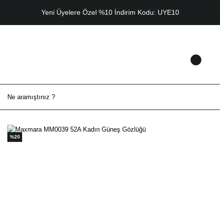
Yeni Üyelere Özel %10 İndirim Kodu: UYE10
%20