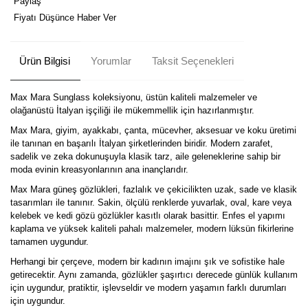
Paylaş
Fiyatı Düşünce Haber Ver
Ürün Bilgisi
Yorumlar
Taksit Seçenekleri
Max Mara Sunglass koleksiyonu, üstün kaliteli malzemeler ve
olağanüstü İtalyan işçiliği ile mükemmellik için hazırlanmıştır.
Max Mara, giyim, ayakkabı, çanta, mücevher, aksesuar ve koku üretimi
ile tanınan en başarılı İtalyan şirketlerinden biridir. Modern zarafet,
sadelik ve zeka dokunuşuyla klasik tarz, aile geleneklerine sahip bir
moda evinin kreasyonlarının ana inançlarıdır.
Max Mara güneş gözlükleri, fazlalık ve çekicilikten uzak, sade ve klasik
tasarımları ile tanınır. Sakin, ölçülü renklerde yuvarlak, oval, kare veya
kelebek ve kedi gözü gözlükler kasıtlı olarak basittir. Enfes el yapımı
kaplama ve yüksek kaliteli pahalı malzemeler, modern lüksün fikirlerine
tamamen uygundur.
Herhangi bir çerçeve, modern bir kadının imajını şık ve sofistike hale
getirecektir. Aynı zamanda, gözlükler şaşırtıcı derecede günlük kullanım
için uygundur, pratiktir, işlevseldir ve modern yaşamın farklı durumları
için uygundur.