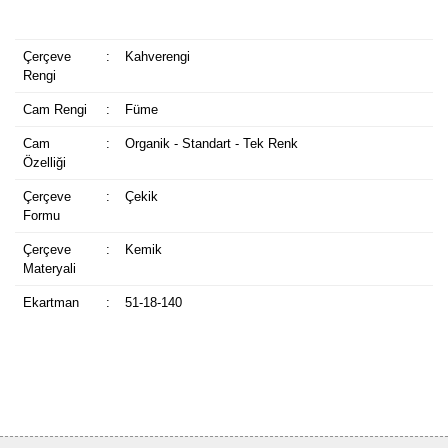
Çerçeve
:
Kahverengi
Rengi
Cam Rengi
:
Füme
Cam
:
Organik - Standart - Tek Renk
Özelliği
Çerçeve
:
Çekik
Formu
Çerçeve
:
Kemik
Materyali
Ekartman
:
51-18-140
Bu ürüne ilk yorumu siz yapın!