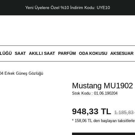
Yeni Üyelere Özel %10 İndirim Kodu: UYE10
ZLÜĞÜ
SAAT
AKILLI SAAT
PARFÜM
ODA KOKUSU
AKSESUAR
4 Erkek Güneş Gözlüğü
Mustang MU1902 
Stok Kodu : 01.06.190204
948,33 TL
1.185,83
* 158,06 TL den başlayan taksitlerle