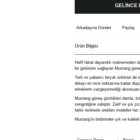
GELİNCE
Arkadaşına Gönder
Paylaş
Ürün Bilgisi
Hafif fakat dayanıklı malzemeden üre
bir görünüm sağlayan Mustang güneş
Yerli ve yabancı birçok ünlünün de t
detayı en ince noktasına kadar düşü
erkeklerin vazgeçemediği aksesuarı
Mustang güneş gözlükleri damla, köş
zenginliğine sahiptir. Zarif ve şık ç
farklı renklerle üretilen modeller he
Mustang’in birbirinden şık ve kalitel