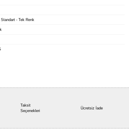
 Standart - Tek Renk
k
5
Bu ürüne ilk yorumu siz yapın!
Yorum Yaz
Taksit
Ücretsiz İade
Seçenekleri