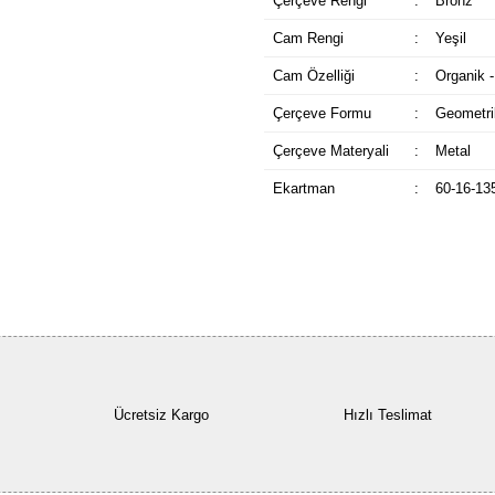
Çerçeve Rengi
:
Bronz
Cam Rengi
:
Yeşil
Cam Özelliği
:
Organik -
Çerçeve Formu
:
Geometri
Çerçeve Materyali
:
Metal
Ekartman
:
60-16-13
Ücretsiz Kargo
Hızlı Teslimat