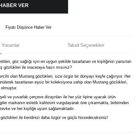
 HABER VER
Fiyatı Düşünce Haber Ver
Yorumlar
Taksit Seçenekleri
tilen, göz sağlığı için en uygun şekilde tasarlanan ve kişiliğinizi yansıtan
 gözlükleri ile maceraya hazır mısınız?
ercihi olan Mustang gözlükleri, size özgür bir dünyayı keşfe çağırıyor. Her
nülerek tasarlanan eşsiz bir koleksiyona sahip olan Mustang gözlükleri,
 olmuştur.
eli ve yuvarlak çerçeve dizaynları ile her yüz tipine uyacak ürün
izgiler markanın estetik kalitesini vurgulayarak öne çıkarmakta, birbirinden
r zevke ve her kişiliğe uyum sağlamaktadır.
i gözlükleri ile kendinizi daha özgür ve güçlü hissedeceksiniz!