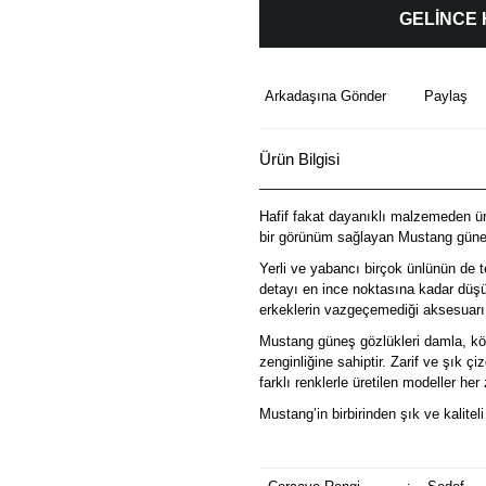
GELİNCE
Arkadaşına Gönder
Paylaş
Ürün Bilgisi
Hafif fakat dayanıklı malzemeden üre
bir görünüm sağlayan Mustang güneş
Yerli ve yabancı birçok ünlünün de t
detayı en ince noktasına kadar düşü
erkeklerin vazgeçemediği aksesuarı
Mustang güneş gözlükleri damla, köş
zenginliğine sahiptir. Zarif ve şık ç
farklı renklerle üretilen modeller he
Mustang’in birbirinden şık ve kalitel