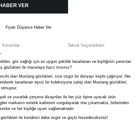
 HABER VER
Fiyatı Düşünce Haber Ver
Yorumlar
Taksit Seçenekleri
tilen, göz sağlığı için en uygun şekilde tasarlanan ve kişiliğinizi yansıtan
 gözlükleri ile maceraya hazır mısınız?
ercihi olan Mustang gözlükleri, size özgür bir dünyayı keşfe çağırıyor. Her
nülerek tasarlanan eşsiz bir koleksiyona sahip olan Mustang gözlükleri,
 olmuştur.
eli ve yuvarlak çerçeve dizaynları ile her yüz tipine uyacak ürün
izgiler markanın estetik kalitesini vurgulayarak öne çıkarmakta, birbirinden
r zevke ve her kişiliğe uyum sağlamaktadır.
i gözlükleri ile kendinizi daha özgür ve güçlü hissedeceksiniz!