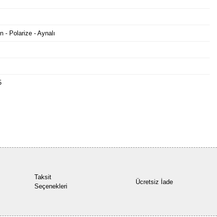
n - Polarize - Aynalı
5
Bu ürüne ilk yorumu siz yapın!
Yorum Yaz
Taksit
Ücretsiz İade
Seçenekleri