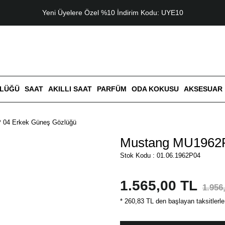
Yeni Üyelere Özel %10 İndirim Kodu: UYE10
ZLÜĞÜ
SAAT
AKILLI SAAT
PARFÜM
ODA KOKUSU
AKSESUAR
 04 Erkek Güneş Gözlüğü
Mustang MU1962P
Stok Kodu : 01.06.1962P04
1.565,00 TL
1.956
* 260,83 TL den başlayan taksitlerle