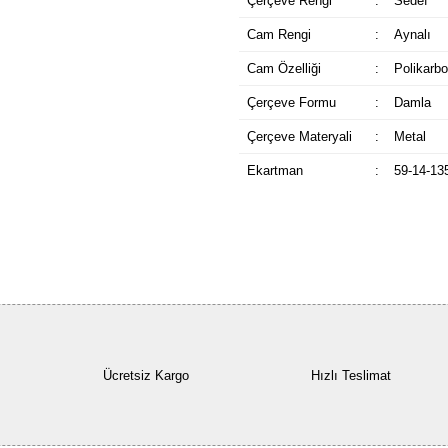
Çerçeve Rengi
:
Sedef
Cam Rengi
:
Aynalı
Cam Özelliği
:
Polikarbo
Çerçeve Formu
:
Damla
Çerçeve Materyali
:
Metal
Ekartman
:
59-14-13
Ücretsiz Kargo
Hızlı Teslimat