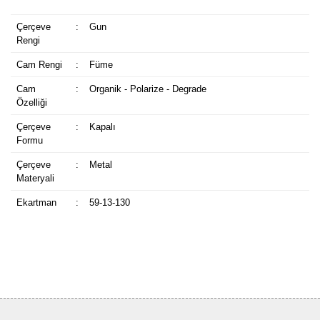
Çerçeve
:
Gun
Rengi
Cam Rengi
:
Füme
Cam
:
Organik - Polarize - Degrade
Özelliği
Çerçeve
:
Kapalı
Formu
Çerçeve
:
Metal
Materyali
Ekartman
:
59-13-130
Bu ürüne ilk yorumu siz yapın!
Yorum Yaz