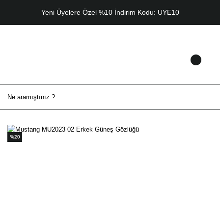
Yeni Üyelere Özel %10 İndirim Kodu: UYE10
%20