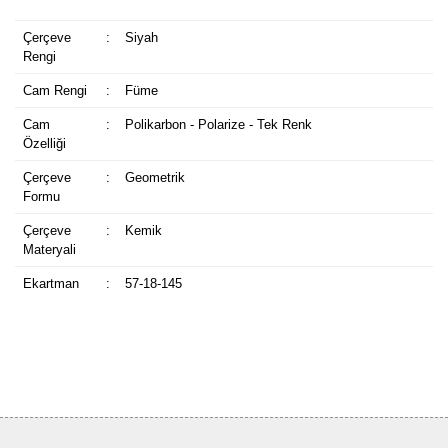
Çerçeve
:
Siyah
Rengi
Cam Rengi
:
Füme
Cam
:
Polikarbon - Polarize - Tek Renk
Özelliği
Çerçeve
:
Geometrik
Formu
Çerçeve
:
Kemik
Materyali
Ekartman
:
57-18-145
Bu ürüne ilk yorumu siz yapın!
Yorum Yaz