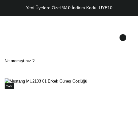
Yeni Üyelere Özel %10 İndirim Kodu: UYE10
%20