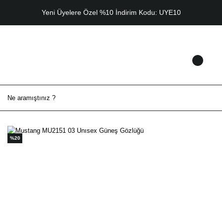
Yeni Üyelere Özel %10 İndirim Kodu: UYE10
%20