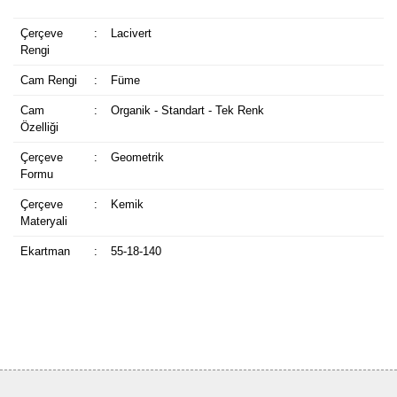
Çerçeve
:
Lacivert
Rengi
Cam Rengi
:
Füme
Cam
:
Organik - Standart - Tek Renk
Özelliği
Çerçeve
:
Geometrik
Formu
Çerçeve
:
Kemik
Materyali
Ekartman
:
55-18-140
Bu ürüne ilk yorumu siz yapın!
Yorum Yaz