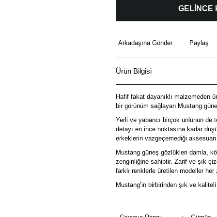
GELİNCE
Arkadaşına Gönder
Paylaş
Ürün Bilgisi
Hafif fakat dayanıklı malzemeden üre
bir görünüm sağlayan Mustang güneş
Yerli ve yabancı birçok ünlünün de t
detayı en ince noktasına kadar düşü
erkeklerin vazgeçemediği aksesuarı
Mustang güneş gözlükleri damla, köş
zenginliğine sahiptir. Zarif ve şık ç
farklı renklerle üretilen modeller he
Mustang’in birbirinden şık ve kalitel