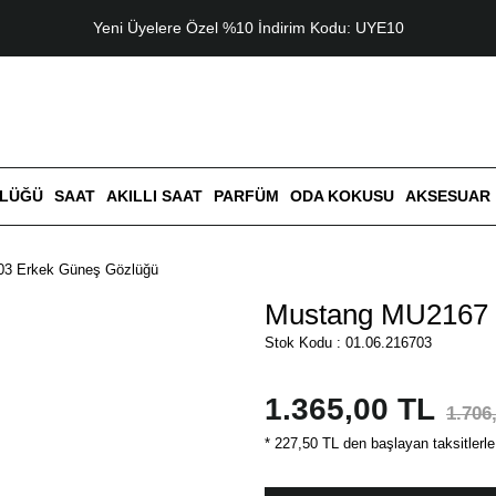
Yeni Üyelere Özel %10 İndirim Kodu: UYE10
ZLÜĞÜ
SAAT
AKILLI SAAT
PARFÜM
ODA KOKUSU
AKSESUAR
3 Erkek Güneş Gözlüğü
Mustang MU2167 
Stok Kodu : 01.06.216703
1.365,00 TL
1.706
* 227,50 TL den başlayan taksitlerle