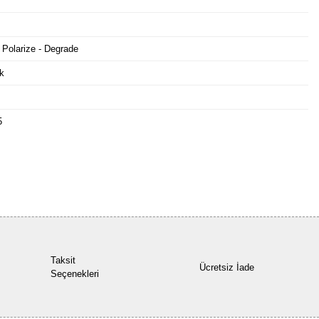
 Polarize - Degrade
k
5
Bu ürüne ilk yorumu siz yapın!
Yorum Yaz
Taksit
Ücretsiz İade
Seçenekleri