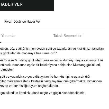
 HABER VER
Fiyatı Düşünce Haber Ver
Yorumlar
Taksit Seçenekleri
tilen, göz sağlığı için en uygun şekilde tasarlanan ve kişiliğinizi yansıtan
 gözlükleri ile maceraya hazır mısınız?
ercihi olan Mustang gözlükleri, size özgür bir dünyayı keşfe çağırıyor. Her
nülerek tasarlanan eşsiz bir koleksiyona sahip olan Mustang gözlükleri,
 olmuştur.
eli ve yuvarlak çerçeve dizaynları ile her yüz tipine uyacak ürün
izgiler markanın estetik kalitesini vurgulayarak öne çıkarmakta, birbirinden
r zevke ve her kişiliğe uyum sağlamaktadır.
i gözlükleri ile kendinizi daha özgür ve güçlü hissedeceksiniz!