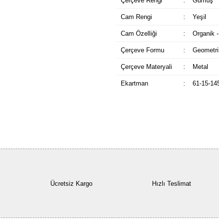
Çerçeve Rengi
:
Gümüş
Cam Rengi
:
Yeşil
Cam Özelliği
:
Organik -
Çerçeve Formu
:
Geometri
Çerçeve Materyali
:
Metal
Ekartman
:
61-15-14
Ücretsiz Kargo
Hızlı Teslimat