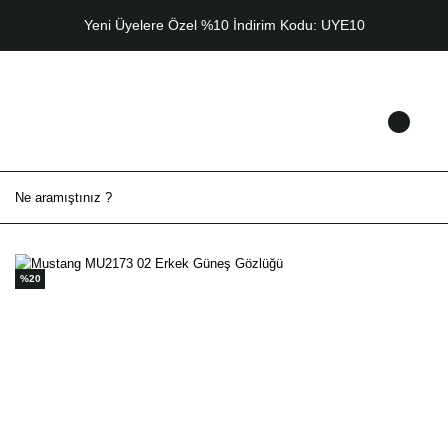
Yeni Üyelere Özel %10 İndirim Kodu: UYE10
%20