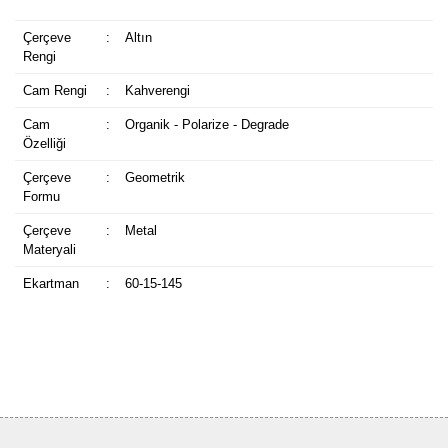
Çerçeve
:
Altın
Rengi
Cam Rengi
:
Kahverengi
Cam
:
Organik - Polarize - Degrade
Özelliği
Çerçeve
:
Geometrik
Formu
Çerçeve
:
Metal
Materyali
Ekartman
:
60-15-145
Bu ürüne ilk yorumu siz yapın!
Yorum Yaz