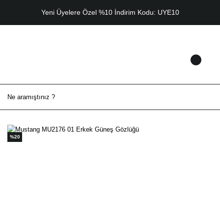
Yeni Üyelere Özel %10 İndirim Kodu: UYE10
%20