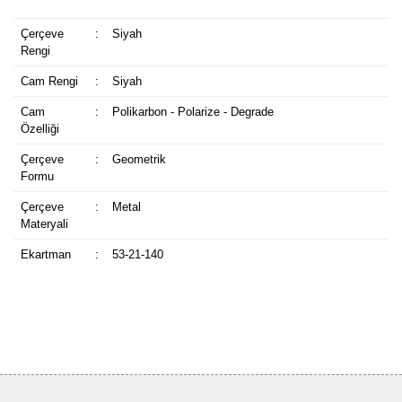
Çerçeve
:
Siyah
Rengi
Cam Rengi
:
Siyah
Cam
:
Polikarbon - Polarize - Degrade
Özelliği
Çerçeve
:
Geometrik
Formu
Çerçeve
:
Metal
Materyali
Ekartman
:
53-21-140
Bu ürüne ilk yorumu siz yapın!
Yorum Yaz