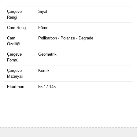
Çerçeve
:
Siyah
Rengi
Cam Rengi
:
Füme
Cam
:
Polikarbon - Polarize - Degrade
Özelliği
Çerçeve
:
Geometrik
Formu
Çerçeve
:
Kemik
Materyali
Ekartman
:
55-17-145
Bu ürüne ilk yorumu siz yapın!
Yorum Yaz