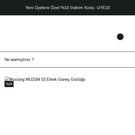
Yeni Üyelere Özel %10 İndirim Kodu: UYE10
%20